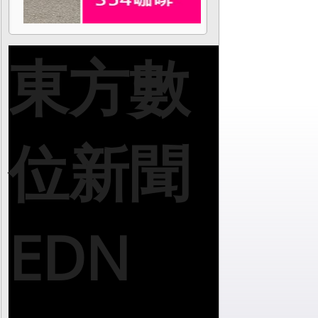
東方數
位新聞
EDN