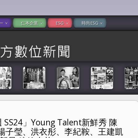
一
仁本企業
ESG
時尚ESG
SS24」Young Talent新鮮秀 陳
Talent新鮮秀 陳葳、陳慧伃、陳聖元、楊子瑩、洪衣彤、李紀鞍、
楊子瑩、洪衣彤、李紀鞍、王建凱