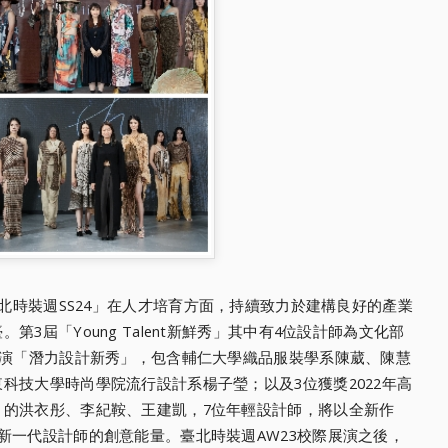
北時裝週SS24」在人才培育方面，
持續致力於建構良好的產業
3屆「Young Talent新鮮秀」
其中有4位設計師為文化部
演「潛力設計新秀」，包含輔仁大學織品服裝學系陳葳、陳慧
東科技大學時尚學院流行設計系楊
子瑩；以及3位獲獎2022年高
」的洪衣彤、李紀鞍、王建凱，7位年輕設計師，
將以全新作
新一代設計師的創意能量。
臺北時裝週AW23校際展演之後，