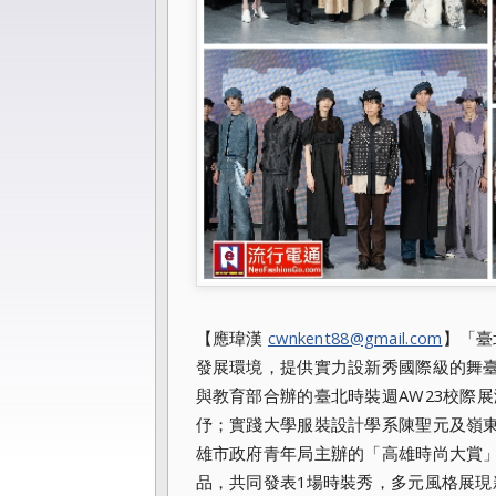
【應瑋漢
cwnkent88@gmail.com
】「
臺
發展環境，
提供實力設新秀國際級的舞臺。第
與教育部合辦的臺北時裝週AW23校際
展
伃；
實踐大學服裝設計學系陳聖元及嶺
雄市政府青年局主辦的「
高雄時尚大賞
品，共同發表1場時裝秀，
多元風格展現