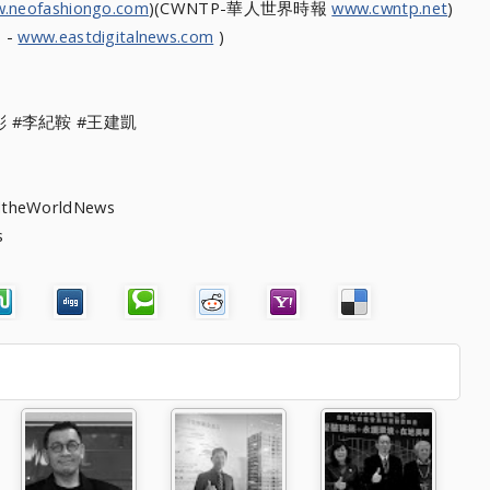
.neofashiongo.com
)(CWNTP-
華人世界時報
www.cwntp.net
)
 -
www.eastdigitalnews.com
)
彤 #李紀鞍 #王建凱
heWorldNews
s