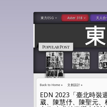
東方ESG
Aster 318
天人合
Popular Post
Back to Home
»
文創設計
»
EDN 2023「臺北時裝週 
EDN 2023「臺北時裝週 SS24」Young 
葳、陳慧伃、陳聖元、
王建凱 七位 南北時尚潛力設計新星 綻放光芒