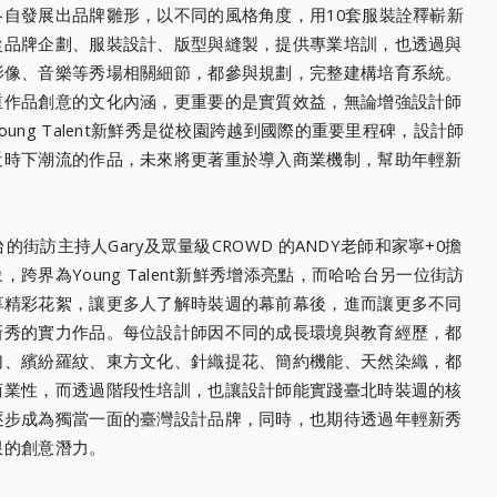
各自發展出品牌雛形，
以不同的風格角度，用10套服裝詮釋嶄新
從品牌企劃、服裝設計、版型與縫製，
提供專業培訓，也透過與
影像、音樂等秀場相關細節，都參與規劃，完整建構培育系統。
重作品創意的文化內涵，
更重要的是實質效益，
無論增強設計師
ng Talent新鮮秀是從校園跨越到國際的重要里程碑，
設計師
近時下潮流的作品，
未來將更著重於導入商業機制，
幫助年輕新
台的街訪主持人Gar
y及眾量級CROWD 的ANDY老師和家寧+0擔
界為Young Talent新鮮秀增添亮點，
而哈哈台另一位街訪
享精彩花絮，讓更多人了解時裝週的幕前幕後，
進而讓更多不同
新秀的實力作品。
每位設計師因不同的成長環境與教育經歷，都
幻、繽紛羅紋、東方文化、針織提花、簡約機能、
天然染織，都
商業性，
而透過階段性培訓，也讓設計師能實踐臺北時裝週的核
逐步成為獨當一面的臺灣設計品牌，
同時，也期待透過年輕新秀
限的創意潛力。