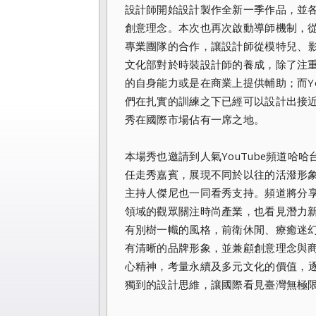
設計師開始設計製作全新一季作品，並
創意理念。
本次也再次啟動導師機制，
專業團隊的合作，讓設計師從模特兒、
文化部對於時裝設計師的養成，除了注
的自身能力或是在商業上提供輔助；而You
們在扎實的訓練之下已經可以設計出接
秀在國際市場佔有一席之地。
本場秀也邀請到人氣YouTube頻道哈哈
任走秀嘉賓，
展現不同於以往的活潑形象，跨
主持人傑尼也一同看秀支持。
頻道將分
領域的觀眾關注時尚產業，
也看見潛力
有別樹一幟的風格，
前衛休閒、療癒迷
有清晰的品牌形象，並兼顧創意理念與
心精神，
考量永續及多元文化的價值，
獨到的設計思維，
讓國際看見臺灣無極