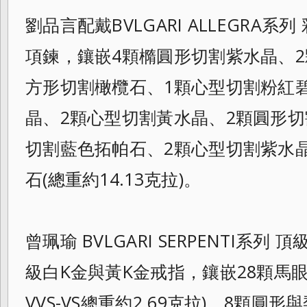
劉品言配戴BVLGARI ALLEGRA系
項鍊，鑲嵌4顆橢圓形切割紫水晶、2
方形切割橄欖石、1顆心型切割粉紅
晶
、2顆心型切割黃水晶、2顆圓形切
切割藍
色拓帕石、2顆心型切割紫水晶
石(
總重約14.13克拉)。
曾珮瑜 BVLGARI SERPENTI系列
級白K金與黃K金戒指，鑲嵌28顆馬
VVS-VS總重約2.69克拉)、8顆圓