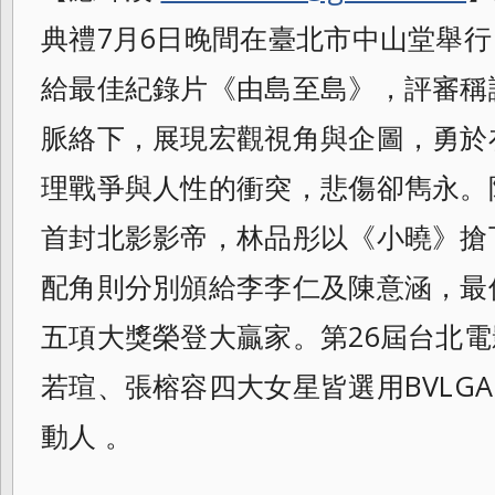
典禮7月6日晚間在臺北市中山堂舉
給
最佳紀錄片《由島至島》，評審稱
脈絡下，
展現宏觀視角與企圖，勇於
理戰爭與人性的衝突，悲傷卻雋永。
首封
北影影帝，林品彤以《小曉》搶
配角則分別
頒給李李仁及陳意涵，最
五項大獎榮登大贏
家。第26屆台北
若瑄、
張榕容四大女星皆選用BVLGA
動人 。