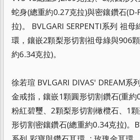
蛇身(總重約0.27克拉)與密鑲鑽石(D-F 
拉)。 BVLGARI SERPENTI系列 
環，鑲嵌2顆梨形切割祖母綠與906
約6.34克拉)。
徐若瑄 BVLGARI DIVAS' DREA
金戒指，鑲嵌1顆圓形切割鑽石(重約0.
粉紅碧璽、2顆梨形切割橄欖石、1
形切割密鑲鑽石(總重約0.34克拉)。B
系列 彩寶與鑽石耳環 : 玫瑰金耳環