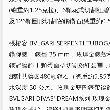
(總重約1.25克拉
)、6顆花式切割紅
及126顆圓形切割
密鑲鑽石(總重約0.
張榕容 BVLGARI SERPENTI TUBO
鑽腕錶 : 錶徑 35 mm，玫瑰金
錶冠鑲飾 1 顆蛋面型切割粉紅碧璽
總計共鑲嵌486
顆鑽石（總重約5.8
水深度 30 公尺。玫瑰金雙圈錶帶
BVLGARI DIVAS' DREAM系列 
玫瑰金戒指，鑲嵌1顆圓形明亮切割鑽石