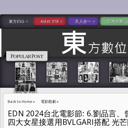
東方ESG
Aster 318
天人合一
仁本企業
Popular Post
Back to Home
»
電影戲劇
»
EDN 2024台北電影節: 6.劉品
EDN 2024台北電影節: 6.劉品言、曾珮瑜、徐若瑄、張榕容四大女星接選
四大女星接選用BVLGARI搭配 光
人