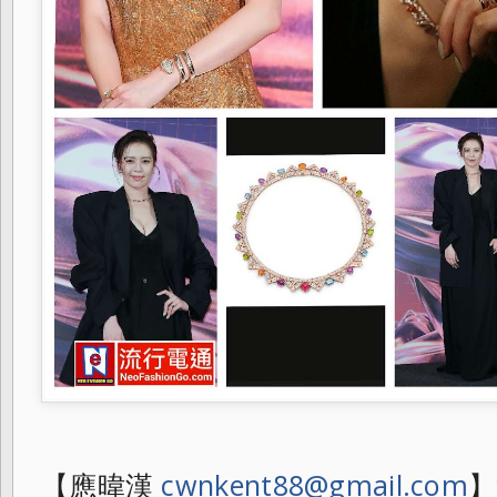
【應暐漢
cwnkent88@gmail.com
】