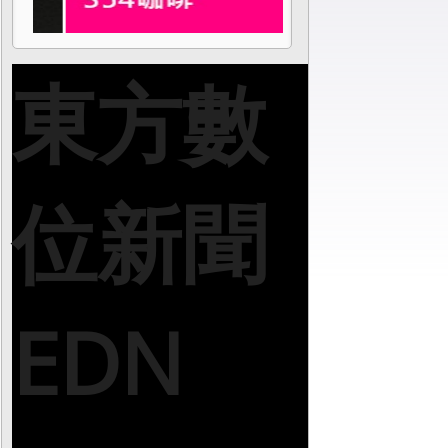
東方數
位新聞
EDN