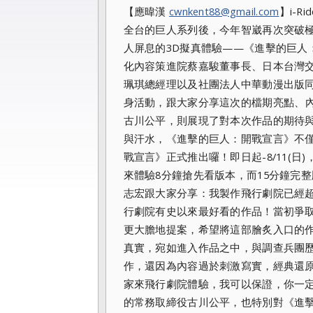
【應暐漢
cwnkent88@gmail.com
】i-
R
全台的巨人系列後，今年智崴再次突破
人屏息的3D擬真體驗——《進擊的巨人
化內容策進院蔡嘉駿董事長、日本台灣
珮琪總經理以及社團法人中華動漫出版
身活動，
跟大家分享這次的檔期亮點、
古川公平，
則展現了對本次作品的期待
與汗水，《進擊的巨人：開戰宣言》
不
戰宣言》正式推出囉！即日起-8/11(日)，
來體驗8分鐘搶先看版本，而15分鐘完整版
志宏跟大家分享：
我製作飛行劇院已經超
行劇院有史以來最好看的作品！
當初爭
更大膽地提案，
希望將這部膾炙入口的作
真實，宛如進入作品之中，
與調查兵團
作，還因為內容過於刺激寫實，
經典還
家來飛行劇院體驗，我可以保證，你一
的常務取締役古川公平，
也特別對《進