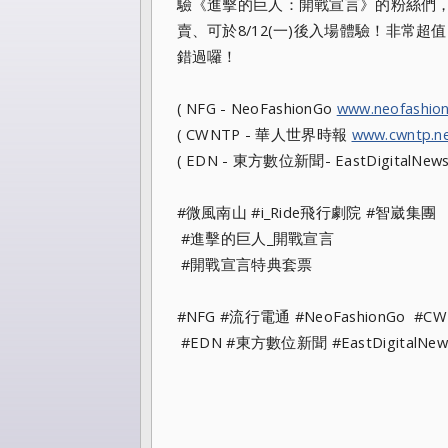
驗《進擊的巨人：
開戰宣言》的粉絲們，
賣、可於8/12(一)
後入場體驗！
非常超值
錯過囉！
( NFG - NeoFashionGo
www.neofashio
( CWNTP - 華人世界時報
www.cwntp.n
( EDN - 東方數位新聞- EastDigitalNew
#微風南山 #i_Ride飛行劇院 #智崴集團
#進擊的巨人_開戰宣言
#開戰宣言特典套票
#NFG #流行電通 #NeoFashionGo #C
#EDN #東方數位新聞 #EastDigitalNew