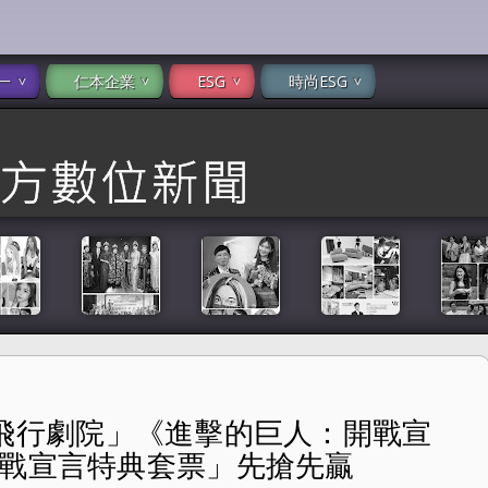
一
仁本企業
ESG
時尚ESG
ide飛行劇院」《進擊的巨人：開戰宣
的巨人：開戰宣言》正式推出 限量「開戰宣言特典套票」先搶先贏
開戰宣言特典套票」先搶先贏