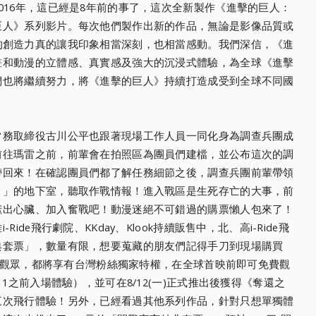
16年，
這已經是8年前的事了，這次全新製作《進擊的巨人：
巨人》系列影片。
每次他們製作出新的作品，無論是影像品質或
的創造力真的讓我印象相當深刻，
也相當感動。我們深信，《進
畫和動漫的立體感、真實感及強大的沉浸式體驗，
為全球《進擊
們也將繼續努力，將《進擊的巨人》
持續打造成受到全球不同國
常務取締役古川公平也跟著現場工作人員一同化身為調查
兵團成
前往瑪雷之前，
前輩會在拍照區為團員們建檔，並公布這次的調
帶回來！在確認團員們都了解任務細節之後，
調查兵團前輩帶領
！」
的地下室，聽取作戰情報！進入戰區是生死存亡的大事，
前
獻出心臟、加入奮戰吧！
動漫迷絕不可錯過的購票懶人包來了！
-Ride飛行劇院、KKday、
Klook持續販售中，北、高i-
Ride飛
典套票」，
數量有限，想要蒐藏的朋友們記得手刀到現場購買
的觀眾，都將享有台灣粉絲獨家特權，
在全球首映前即可免費觀
11之前入場體驗），並可在8/12(一)正式推出後獲得《
奪還之
三次飛行體驗！另外，
已經看過其他系列作品，針對只想單獨體