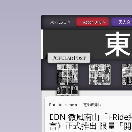
東方ESG
Aster 318
天人合
Popular Post
Back to Home
»
電影戲劇
»
EDN 微風南山「i-R
EDN 微風南山「i-Ride飛行劇院」《進擊
言》正式推出 限量「