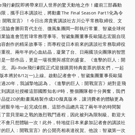
ide飛行劇院即將帶來巨人世界的驚天動地之作！
繼前三部轟動
極限，
攜手日本講談社，將動畫The Final Season Part1化為令
：
開戰宣言》！今日出席貴賓講談社古川公平常務取締役、
文
交流協會勝田育代主任、
微風集團岡一郎執行常董、
智崴全球何
同業協進會范哲瑋
常務理事等。智崴集團董事長歐陽志宏親自現
內容創作的精采故事等；
而專程從日本前來的講談社常務取締役
與重視。兩年半的心血結晶，凝聚了台、
日兩國頂尖團隊的智慧
僅是一部作品，更是一場視覺與感官的盛宴。《進擊的巨人：
開
北、高i-
Ride飛行劇院正式迎接購買特典套票的朋友們，
一起
本將於8/12(
一)上線。啟動記者會中，智崴集團董事長歐陽
過20年，我誠摯地認為，《進擊的巨人：
開戰宣言》絕對是飛
取到講談社授權這部國際知名IP時，整個團隊都十分興奮，
我們
品從2D的動畫風格製作成3D擬真版本，
讓消費者的體驗更為
歷經艱辛地一起完成任務。
這部作品總共花了兩年半的時間製
原了雷貝里歐之戰的激烈戰鬥過程，因此被列為限制級。
歡迎大
定不會只想體驗一次！
此外，特地從日本來參加記者會的講談社
擊的巨人：開戰宣言》的公開亮相表達祝賀。他說：
智崴第一次