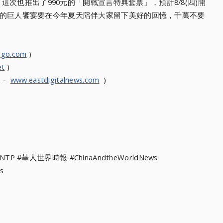
這次也推出了990元的「
開戰宣言特典套票」，預計8/8(四)開
的巨人饗宴要在今年夏天陪伴大家留下美好的回憶，
千萬不要
ngo.com
)
et
)
s -
www.eastdigitalnews.com
)
WNTP #華人世界時報 #ChinaAndtheWorldNews
s