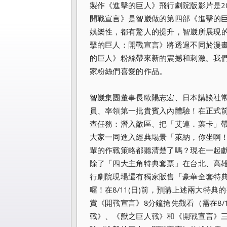
製作《進擊的巨人》飛行劇院版影片是20
開戰宣言》
是智崴做的第四部《進擊的
娛樂性，
都有驚人的提升，智崴所展現
擊的巨人：開戰宣言》
將透過不同於漫
的巨人》粉絲帶來新的震撼和刺激。
我
家粉絲們喜愛的作品。
智崴集團董事長歐陽志宏、
日本講談社
員、率領第一批貴賓入內體驗！在正式
查任務：潛入敵區、
把「艾連．葉卡」
大家一同進入經典場景「萊納，你坐啊
輩的作戰策略都聽清楚了嗎？現在一起
除了「四大主角特典套票」
在台北、高雄i
行劇院現場還有獨家販售「豪華全套特
喔！在8/11(
日)前，預購上述兩大特典
賞《開戰宣言》8分鐘搶先觀看（需在8/
戰》、《獸之巨人戰》和《開戰宣言》