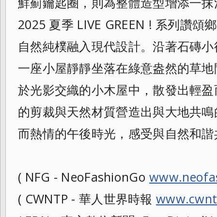
鮮薊鑰匙圈，則為整體造型增添一抹活
2025 夏季 LIVE GREEN ! 系
自然純樸融入現代設計。沿著石
磚小
一座小屋靜靜坐落在綠意盎然的草地
於光影交織的小木屋中，散發出輕盈
的剪裁與天然材質營造出與大地共鳴
而熱情的午後時光，感受與自然和諧
( NFG - NeoFashionGo
www.neofa
( CWNTP - 華人世界時報
www.cwnt