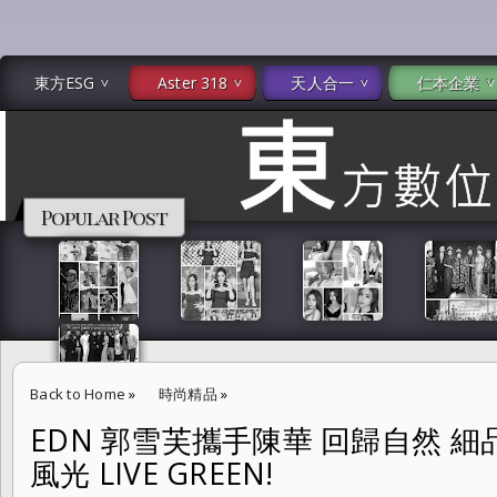
東方ESG
Aster 318
天人合一
仁本企業
Popular Post
Back to Home
»
時尚精品
»
EDN 郭雪芙攜手陳華 回歸自然 細品L
EDN 郭雪芙攜手陳華 回歸自然 細品Longchamp 詩意田園風光 LIVE GRE
風光 LIVE GREEN!