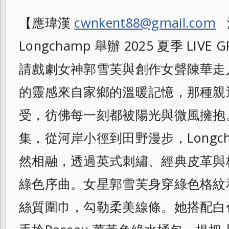
【應瑋漢
cwnkent88@gmail.com
】
Longchamp 舉辦 2025 夏季 LIVE
請戲劇女神郭雪芙與創作女聲陳華走
的靈感來自家鄉的溫暖記憶，那種親
受，彷佛每一刻都被陽光與微風擁抱
集，從河岸小徑到田野漫步，Longc
然相融，透過英式刺繡、經典皮革與
綠色序曲。女星郭雪芙身穿綠色格紋
絲質圍巾，勾勒柔美線條。她搭配白