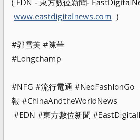
( EDN - 東方數位新聞- EastDigitalNe
www.eastdigitalnews.com
)
#郭雪芙 #陳華
#Longchamp
#NFG #流行電通 #NeoFashionG
報 #ChinaAndtheWorldNews
#EDN #東方數位新聞 #EastDigital