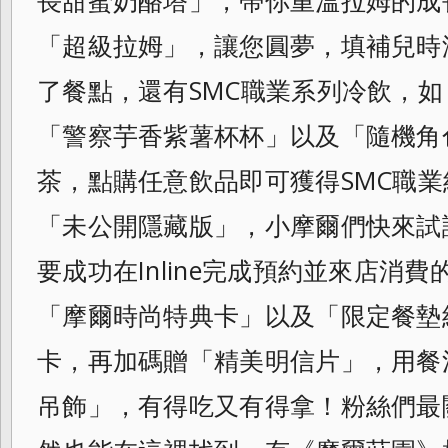
長甜蜜奶酪塔」，
帶你重溫拉姆的成
「超級拉姆」，
讓您圓夢，填補兒時
了餐點，還有SMC職
業系列冷飲，如
「警察芋香紫薯杯杯」
以及「隨機角
茶，點購任意飲品即可獲得S
MC職
「未公開隱藏版」，
小摩爾們快來試
要成功在Inline完成
預約並來店消費
「摩爾時尚特典卡」以及「
限定餐墊
卡，再加碼贈「精美明信片」，用
餐
吊飾」，有得吃又有得拿！粉絲們最