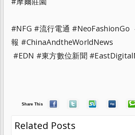
#摩爾莊園
#NFG #流行電通 #NeoFashionG
報 #ChinaAndtheWorldNews
#EDN #東方數位新聞 #EastDigital
Share This
Related Posts