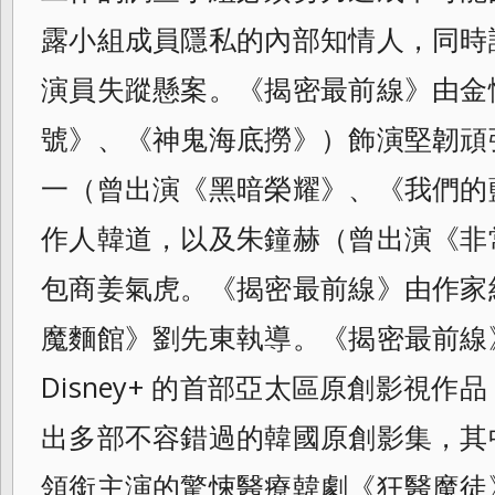
露小組成員隱私的內部知情人，同時
演員失蹤懸案。《揭密最前線》由金憓秀
號》、《神鬼海底撈》）飾演堅韌頑
一（曾出演《黑暗榮耀》、《我們的
作人韓道，以及朱鐘赫（曾出演《非
包商姜氣虎。《揭密最前線》由作家
魔麵館》劉先東執導。《揭密最前線》
Disney+ 的首部亞太區原創影視作品，
出多部不容錯過的韓國原創影集，其
領銜主演的驚悚醫療韓劇《狂醫魔徒