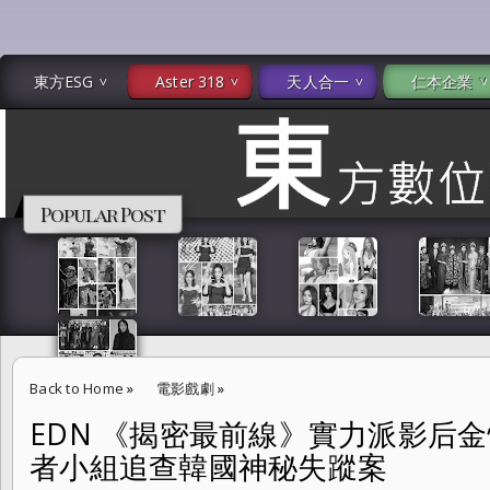
東方ESG
Aster 318
天人合一
仁本企業
Popular Post
Back to Home
»
電影戲劇
»
EDN 《揭密最前線》實力派影后
EDN 《揭密最前線》實力派影后金憓秀領銜主演，率領記者小組追查韓
者小組追查韓國神秘失蹤案