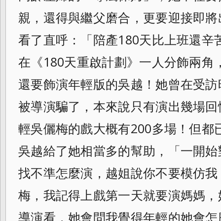
親，還得與繼父磨合，更要迎接即將
看了直呼：「陪產180天比上班還辛
在《180天重啟計劃》一人分飾兩角
還要飾演年輕版的吳越！她曾在受訪
被導演騙了，本來說只有演出幾場回
輕吳儷梅的戲大概有200多場！但都
吳越給了她相當多的幫助，「一開始
找不準怎麼演，越姐說你不要模仿我
梅，我記得上戲第一天就要演媽媽，
導演看，她會問我覺得年輕的她會怎