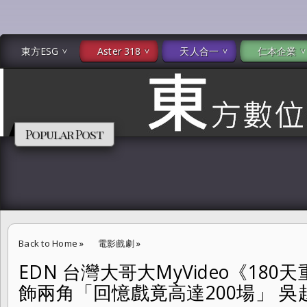
東方ESG
Aster 318
天人合一
仁本企業
Popular Post
Back to Home
»
電影戲劇
»
EDN 台灣大哥大MyVideo《18
EDN 台灣大哥大MyVideo《180天重啟計劃》周雨彤一人分飾兩角「
飾兩角「回憶戲竟高達200場」 
訣