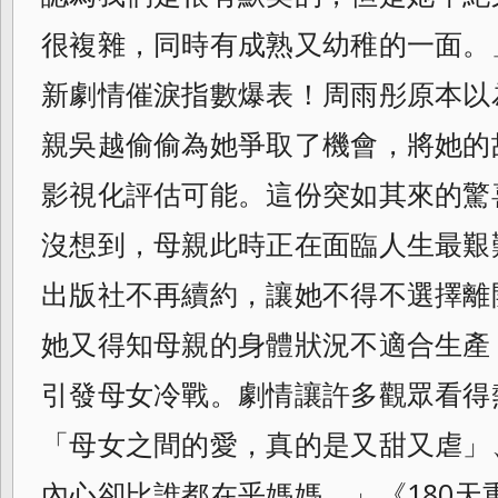
很複雜，同時有成熟又幼稚的一面。」
新劇情催淚指數爆表！周雨彤原本以
親吳越偷偷為她爭取了機會，將她的
影視化評估可能。這份突如其來的驚
沒想到，母親此時正在面臨人生最艱
出版社不再續約，讓她不得不選擇離
她又得知母親的身體狀況不適合生產
引發母女冷戰。劇情讓許多觀眾看得
「母女之間的愛，真的是又甜又虐」
內心卻比誰都在乎媽媽。」《180天