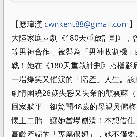
【應瑋漢
cwnkent88@gmail.com
】
大陸家庭喜劇《180天重啟計劃》，
等男神合作，被譽為「男神收割機」
戰！她在《180天重啟計劃》搭檔影
一場爆笑又催淚的「陪產」人生。該
劇情圍繞28歲失戀又失業的顧雲蘇（
回家躺平，卻驚聞48歲的母親吳儷梅
懷上二胎，讓她當場崩潰！本想借住
高齡產婦的「專屬保姆」，她不僅要