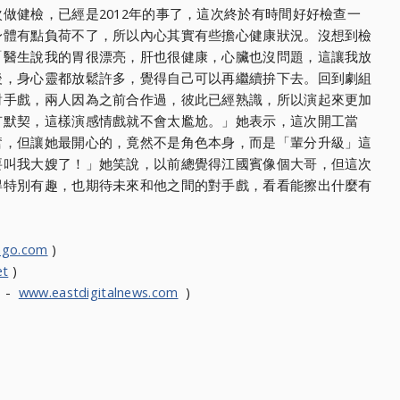
做健檢，已經是2012年的事了，這次終於有時間好好檢查一
身體有點負荷不了，所以內心其實有些擔心健康狀況。沒想到檢
「醫生說我的胃很漂亮，肝也很健康，心臟也沒問題，這讓我放
後，身心靈都放鬆許多，覺得自己可以再繼續拚下去。回到劇組
對手戲，兩人因為之前合作過，彼此已經熟識，所以演起來更加
有默契，這樣演感情戲就不會太尷尬。」她表示，這次開工當
奮，但讓她最開心的，竟然不是角色本身，而是「輩分升級」這
要叫我大嫂了！」她笑說，以前總覺得江國賓像個大哥，但這次
得特別有趣，也期待未來和他之間的對手戲，看看能擦出什麼有
ngo.com
)
et
)
s -
www.eastdigitalnews.com
)