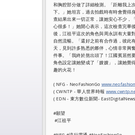
和胸腔部分做了詳細檢測。「距離我上次
下。」她坦言，過去拍戲時有時會覺得
查結果出來一切正常，讓她安心不少，
心很多！」她開心表示，這次檢查完畢
後，江祖平這次的角色與周永訓有大量
自然流暢。「還好之前有合作過，彼此
天，見到許多熟悉的夥伴，心情非常興
件事。「我終於熬出頭了！江國賓居然
角色設定讓她變成了「嫂嫂」，讓她覺
趣的火花！
( NFG - NeoFashionGo
www.neofashio
( CWNTP - 華人世界時報
www.cwntp.n
( EDN - 東方數位新聞- EastDigitalNew
#願望
#江祖平
#NFG #流行電通 #NeoFashionGo