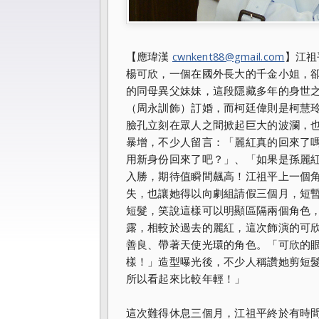
【應瑋漢
cwnkent88@gmail.com
】江祖
楊可欣，一個在國外長大的千金小姐，
的同母異父妹妹，這段隱藏多年的身世
（周永訓飾）訂婚，而柯廷偉則是柯慧
臉孔立刻在眾人之間掀起巨大的波瀾，
暴增，不少人留言：「麗紅真的回來了
用新身份回來了吧？」、「如果是孫麗
入勝，期待值瞬間飆高！江祖平上一個
失，也讓她得以向劇組請假三個月，短
短髮，笑說這樣可以明顯區隔兩個角色
露，相較於過去的麗紅，這次飾演的可
善良、帶著天使光環的角色。「可欣的
樣！」造型曝光後，不少人稱讚她剪短
所以看起來比較年輕！」
這次難得休息三個月，江祖平終於有時