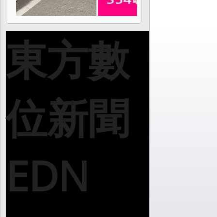
東方數
位新聞
EDN