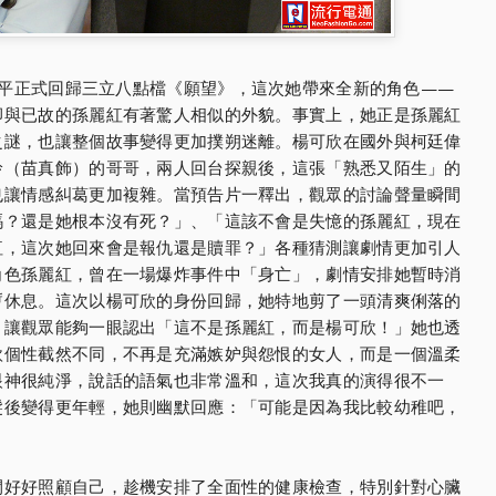
平正式回歸三立八點檔《願望》，這次她帶來全新的角色——
卻與已故的孫麗紅有著驚人相似的外貌。事實上，她正是孫麗紅
之謎，也讓整個故事變得更加撲朔迷離。楊可欣在國外與柯廷偉
玲（苗真飾）的哥哥，兩人回台探親後，這張「熟悉又陌生」的
也讓情感糾葛更加複雜。當預告片一釋出，觀眾的討論聲量瞬間
嗎？還是她根本沒有死？」、「這該不會是失憶的孫麗紅，現在
紅，這次她回來會是報仇還是贖罪？」各種猜測讓劇情更加引人
角色孫麗紅，曾在一場爆炸事件中「身亡」，劇情安排她暫時消
暫休息。這次以楊可欣的身份回歸，她特地剪了一頭清爽俐落的
，讓觀眾能夠一眼認出「這不是孫麗紅，而是楊可欣！」她也透
欣個性截然不同，不再是充滿嫉妒與怨恨的女人，而是一個溫柔
眼神很純淨，說話的語氣也非常溫和，這次我真的演得很不一
髮後變得更年輕，她則幽默回應：「可能是因為我比較幼稚吧，
間好好照顧自己，趁機安排了全面性的健康檢查，特別針對心臟