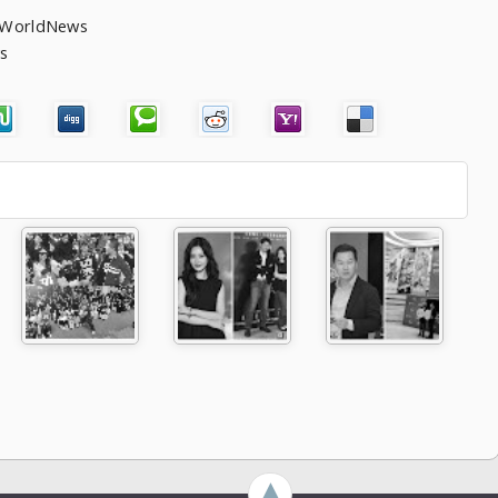
WorldNews
s
►