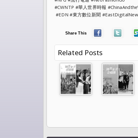
#CWNTP #華人世界時報 #ChinaAndthe
#EDN #東方數位新聞 #EastDigitalNew
Share This
Related Posts