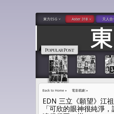
東方ESG
Aster 318
天人合
Popular Post
Back to Home
»
電影戲劇
»
EDN 三立《願望》江
EDN 三立《願望》江祖平「身亡」消失 化身
「可欣的眼神很純淨，
我真的演得很不一樣！」