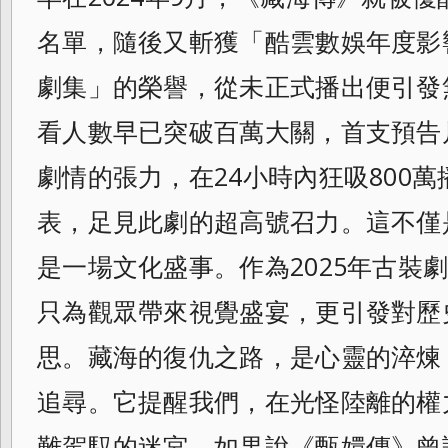
名單，隨後又斬獲「酷雲數娛年度影
劇集」的榮譽，從未正式播出便引發
看人數早已突破百萬大關，首支預告
劇情的張力，在24小時內狂吸800
表，足見此劇的超高號召力。這不僅
是一場文化盛事。作為2025年古裝
只為觀眾帶來視覺盛宴，更引發對歷
思。藏海的復仇之路，是心靈的淬煉
追尋。它提醒我們，在光怪陸離的權
難駕馭的迷宮。如果說《甄嬛傳》曾