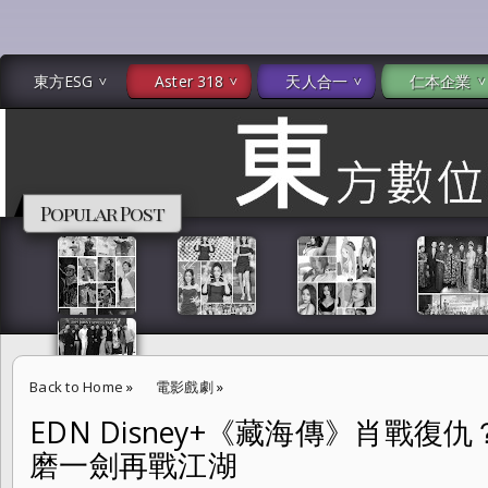
東方ESG
Aster 318
天人合一
仁本企業
Popular Post
Back to Home
»
電影戲劇
»
EDN Disney+《藏海傳》肖戰
EDN Disney+《藏海傳》肖戰復仇？還是救贖？ 鄭曉龍十年磨一劍再戰
磨一劍再戰江湖