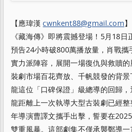
【應瑋漢
cwnkent88@gmail.com
】
《藏海傳》即將震撼登場！5月18日正式
預告24小時破800萬播放量，肖戰
實力派陣容，展開一場復仇與救贖的
裝劇市場百花齊放、千帆競發的背景
龍這位「口碑保證」級總導的回歸，
龍距離上一次執導大型古裝劇已經整
年導演曹譯文攜手出擊，誓要在202
雙重風暴。這部劇集不僅承襲鄭導一