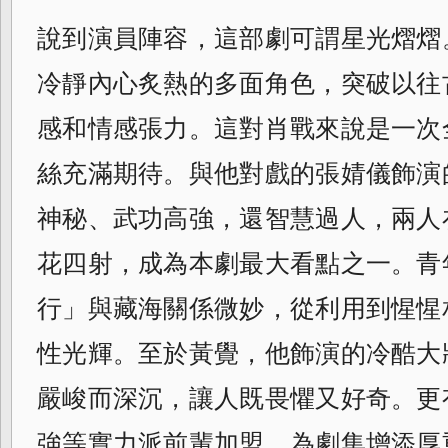
說到演員陣容，這部劇可謂星光熠熠
冷靜內心炙熱的多面角色，突破以往
感和情感張力。這對肖戰來說是一次
絲充滿期待。與他對戲的張婧儀飾演
神秘、武功高強，還智慧過人，兩人
花四射，成為本劇最大看點之一。青
行」與藏海關係微妙，從利用到惺惺
性光輝。至於黃覺，他飾演的冷酷大
嚴峻而深沉，讓人既畏懼又好奇。更
強等實力派前輩加盟，為劇集增添厚