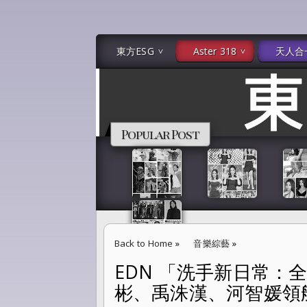
東方ESG
Aster 318
天人合
Popular Post
Back to Home
»
音樂綜藝
»
EDN 「洗手新日常：全
EDN 「洗手新日常：全民ALL IN」掌心開出
彬、禹洙漢、河智媛領