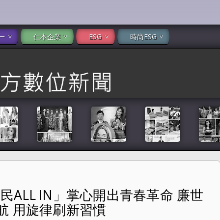
一
仁本企業
ESG
時尚ESG
民ALL IN」掌心開出青春革命 廉世
青春革命 廉世彬、禹洙漢、河智媛領航 用旋律刷新習慣
航 用旋律刷新習慣