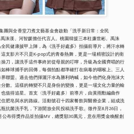
集團與全香堂刀煮文藝基金會啟動「洗手新日常：全民
彬、禹洙漢、河智媛擔任代言人。桃園韓援三本柱廉世彬、禹洙
為全民健康披甲上陣，為《洗手好處多》拍攝前導片，將汗水轉
這支影片不只是K-pop式的青春熱舞，更是一場精密設計的衛
自操刀，讓洗手這件事終於從母親的叮嚀，升級為全國齊唱的行
猶如棒球捕手的回傳，每個拍點都準確打在病毒的咽喉上。三人
跨界聯盟。過去他們揮灑汗水為勝利吶喊，如今他們化身泡沫大
全分數。這樣的轉變不只是身份的變換，更是一場文化力量的輸
」也值得追星。首支〈洗手好處多〉前導片，由黃雨勳編曲作
記住肥皂與水的路線。活動號召十四家餐飲與醫療企業，組成洗
瓶抗菌洗手乳，下游開放全民投稿洗手歌。徵件至8月26日，
二月公布得獎作品並拍攝MV，總獎額30萬元，意在用獎金喚醒創