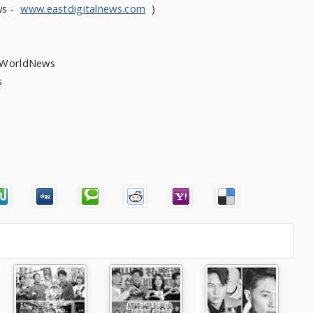
ws -
www.eastdigitalnews.com
)
heWorldNews
ews