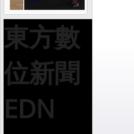
東方數
位新聞
EDN