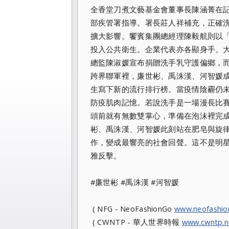
全香堂刀煮文藝基金會董事長陳涵菁在記者
部疾管署指導。署長莊人祥補充，正確
擴大影響。饗賓集團總經理陳毅航則以
投入公共衛生。企業代表亦各顯身手。
總監陳淑媛宣布捐贈洗手乳守護偏鄉，
跨界聯軍裡，廉世彬、禹洙漢、河智媛
生寫下新的流行排行榜。當疫情陰霾仍
防疫肌肉記憶。若說洗手是一場漫長比
頭前就有無數雙掌心，準備在泡沫裡完
彬、禹洙漢、河智媛此刻站在肥皂與旋
作，變成最響亮的社會回聲。這不是明
雅反擊。
#廉世彬 #禹洙漢 #河智媛
( NFG - NeoFashionGo
www.neofashi
( CWNTP - 華人世界時報
www.cwntp.n