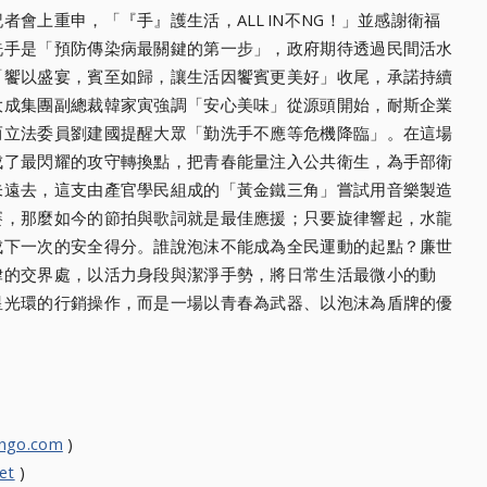
會上重申，「『手』護生活，ALL IN不NG！」並感謝衛福
洗手是「預防傳染病最關鍵的第一步」，政府期待透過民間活水
「饗以盛宴，賓至如歸，讓生活因饗賓更美好」收尾，承諾持續
大成集團副總裁韓家寅強調「安心美味」從源頭開始，耐斯企業
而立法委員劉建國提醒大眾「勤洗手不應等危機降臨」。在這場
成了最閃耀的攻守轉換點，把青春能量注入公共衛生，為手部衛
未遠去，這支由產官學民組成的「黃金鐵三角」嘗試用音樂製造
賽，那麼如今的節拍與歌詞就是最佳應援；只要旋律響起，水龍
成下一次的安全得分。誰說泡沫不能成為全民運動的起點？廉世
律的交界處，以活力身段與潔淨手勢，將日常生活最微小的動
星光環的行銷操作，而是一場以青春為武器、以泡沫為盾牌的優
ongo.com
)
et
)