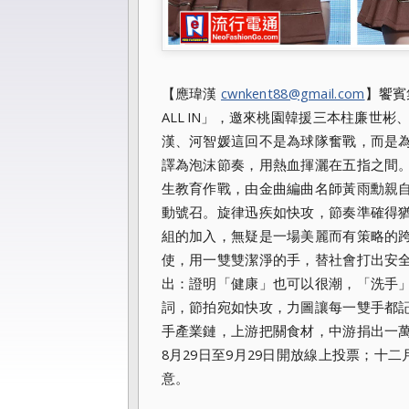
【應瑋漢
cwnkent88@gmail.com
】饗賓
ALL IN」，邀來桃園韓援三本柱廉世
漢、河智媛這回不是為球隊奮戰，而是
譯為泡沫節奏，用熱血揮灑在五指之間。
生教育作戰，由金曲編曲名師黃雨勳親
動號召。旋律迅疾如快攻，節奏準確得
組的加入，無疑是一場美麗而有策略的
使，用一雙雙潔淨的手，替社會打出安
出：證明「健康」也可以很潮，「洗手
詞，節拍宛如快攻，力圖讓每一雙手都
手產業鏈，上游把關食材，中游捐出一萬
8月29日至9月29日開放線上投票；十
意。