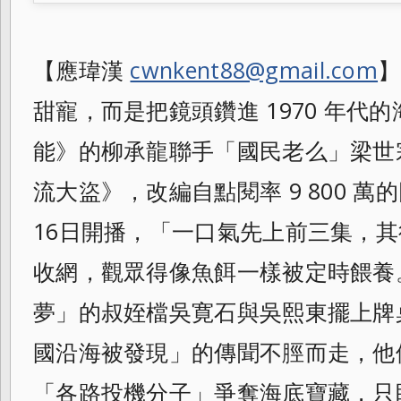
【應瑋漢
cwnkent88@gmail.com
】
甜寵，而是把鏡頭鑽進 1970 年代的
能》的柳承龍聯手「國民老么」梁世
流大盜》，改編自點閱率 9 800 
16日開播，「一口氣先上前三集，其
收網，觀眾得像魚餌一樣被定時餵養
夢」的叔姪檔吳寛石與吳熙東擺上牌
國沿海被發現」的傳聞不脛而走，他
「各路投機分子」爭奪海底寶藏，只