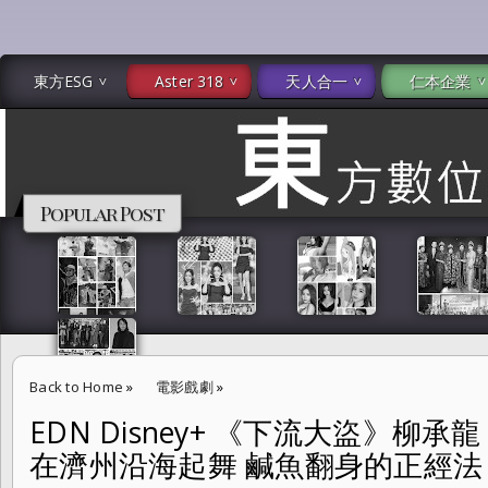
東方ESG
Aster 318
天人合一
仁本企業
Popular Post
Back to Home
»
電影戲劇
»
EDN Disney+ 《下流大盜》
EDN Disney+ 《下流大盜》柳承龍，梁世宗及林秀晶讓貪婪在濟州沿
在濟州沿海起舞 鹹魚翻身的正經法