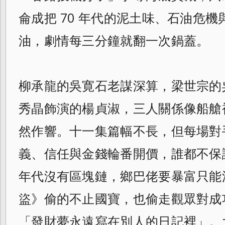
侖成把 70 年代的泥土味、石油危
油，劇情每三分鐘就翻一次鍋蓋。
柳承龍的吳寛石老謀深算，梁世宗的
秀晶飾演的楊貞淑，三人關係像船艙
然作響。十一集篇幅不長，但每場對
義、信任與金錢輪番開價，誰都不保
年代沒有區塊鏈，鄉巴佬要暴富只能
盜》偷的不止國寶，也偷走觀眾對成
「發財夢永遠寫在別人的日記裡」。