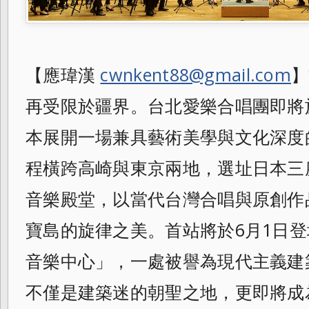
【應瑋漢
cwnkent88@gmail.com
】
再受限於疆界。台北愛樂合唱團即將於
本展開一場兼具藝術美學與文化深度
程橫跨高崎與東京兩地，選址日本三
音樂殿堂，以當代台灣合唱與原創作
寶島的旋律之美。首站將於6月1日
音樂中心」，一處被譽為現代主義建
不僅是建築迷的朝聖之地，更即將成