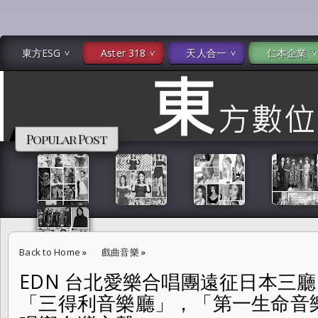
東方ESG
Aster 318
天人合一
仁本企業
Popular Post
Back to Home
»
戲曲音樂
»
EDN 台北愛樂合唱團遠征日本三廳
EDN 台北愛樂合唱團遠征日本三廳 「群馬音樂中心」，︀「三得利音樂
「三得利音樂廳」，︀「第一生命音
為橋 唱響台灣之聲