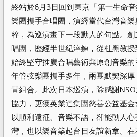
終站於6月3日回到東京「第一生命
樂團攜手合唱團，演繹當代台灣音樂
粹，為巡演畫下一段動人的句點。創立
唱團，歷經半世紀淬鍊，從杜黑教授
始終堅守推廣合唱藝術與原創音樂的初
年管弦樂團攜手多年，兩團默契深厚
青組合。此次日本巡演，除感謝NS
協力，更獲英業達集團慈善公益基金會
以順利遠征。音樂不語，卻能動人心
灣，也以樂音築起台日友誼新章。在