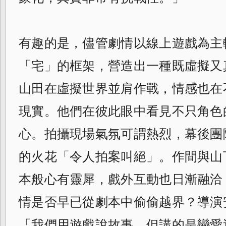
有趣的是，儘管劇情以線上遊戲為主
「宅」的框架，營造出一種既虛擬又
山田在虛擬世界並肩作戰，情感也在
現實。他們在彼此眼中看見不只角色
心。拍攝現場氣氛可謂熱烈，幕後團
的火花「令人拍案叫絕」。作間與山
本般心有靈犀，戲外互動也日漸融洽
情是否早已從劇本中偷偷越界？導演
「我們用遊戲說故事，但講的是戀愛