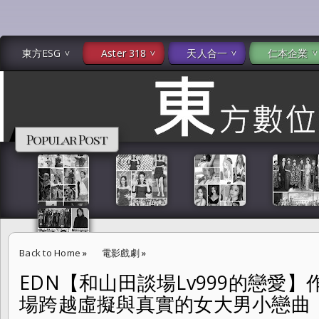
東方ESG
Aster 318
天人合一
仁本企業
Popular Post
Back to Home
»
電影戲劇
»
EDN【和山田談場Lv999的戀愛
EDN【和山田談場Lv999的戀愛】作間龍斗與山下美月的一場跨越虛擬
場跨越虛擬與真實的女大男小戀曲