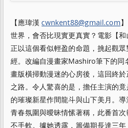
【應瑋漢
cwnkent88@gmail.com
】
世界，會否比現實更真實？電影【和山
正以這個看似輕盈的命題，挑起觀眾
經。改編自漫畫家Mashiro筆下的同
畫版橫掃動漫迷的心房後，這回終於
之路。令人驚喜的是，擔任主演的竟
的璀璨新星作間龍斗與山下美月。導
青春氛圍與曖昧情愫著稱，此番首次
不手軟。據她透露，籌備期長達三年，期