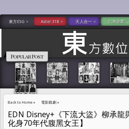
東方ESG
Aster 318
天人合一
仁本企業
Popular Post
Back to Home
»
電影戲劇
»
EDN Disney+《下流大盜》柳
EDN Disney+《下流大盜》柳承龍與梁世宗叔侄情深 林秀晶化身70年
化身70年代腹黑女王】