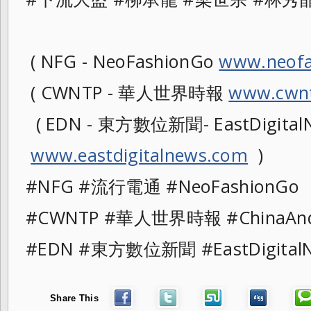
( NFG - NeoFashionGo
www.neofa
( CWNTP - 華人世界時報
www.cwnt
( EDN - 東方數位新聞- EastDigitalN
www.eastdigitalnews.com
)
#NFG #流行電通 #NeoFashionG
#CWNTP #華人世界時報 #ChinaAn
#EDN #東方數位新聞 #EastDigit
Share This