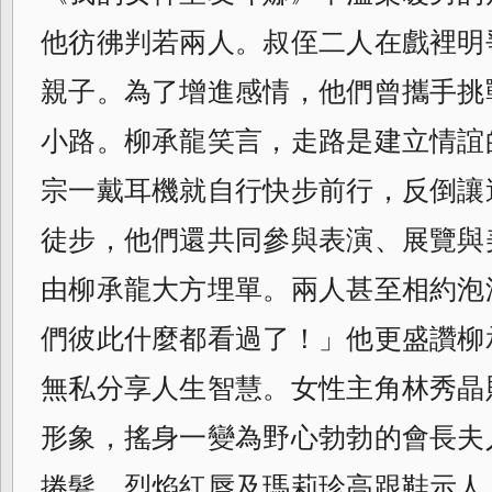
他彷彿判若兩人。叔侄二人在戲裡明
親子。為了增進感情，他們曾攜手挑
小路。柳承龍笑言，走路是建立情誼
宗一戴耳機就自行快步前行，反倒讓
徒步，他們還共同參與表演、展覽與
由柳承龍大方埋單。兩人甚至相約泡
們彼此什麼都看過了！」他更盛讚柳
無私分享人生智慧。女性主角林秀晶
形象，搖身一變為野心勃勃的會長夫
捲髮、烈焰紅唇及瑪莉珍高跟鞋示人