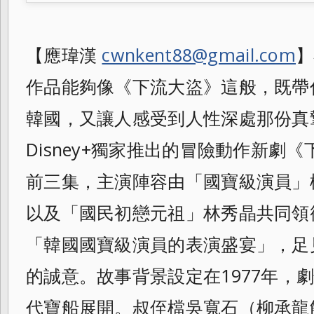
【應瑋漢
cwnkent88@gmail.com
】
作品能夠像《下流大盜》這般，既帶你
韓國，又讓人感受到人性深處那份真
Disney+獨家推出的冒險動作新劇
前三集，主演陣容由「國寶級演員」
以及「國民初戀元祖」林秀晶共同領
「韓國國寶級演員的表演盛宴」，足
的誠意。故事背景設定在1977年，
代寶船展開。叔侄檔吳寬石（柳承龍