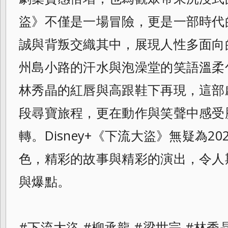
盜》不僅是一場冒險，更是一部時代
誠與背叛交織其中，展現人性多面向
州島小路的汗水與泡澡堂的笑語溫柔
林秀晶的紅唇與高跟鞋下再現，這部
段尋寶旅程，更在動作與笑聲中感受
轉。Disney+《下流大盜》無疑為2
色，精彩的故事與精彩的演出，令人
與爆點。
#下流大盜 #柳承龍 #梁世宗 #林秀