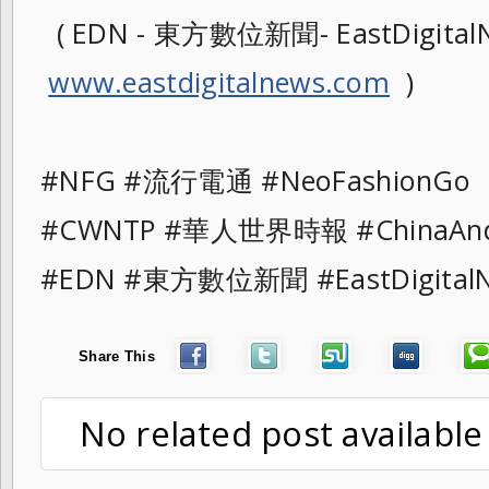
( EDN - 東方數位新聞- EastDigitalN
www.eastdigitalnews.com
)
#NFG #流行電通 #NeoFashionG
#CWNTP #華人世界時報 #ChinaAn
#EDN #東方數位新聞 #EastDigital
Share This
No related post available