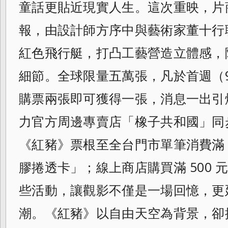
童話更貼近現實人生。這次重映，片
報，由設計師方序中與藝術家董十行
紅色飛行艇，打凸工藝營造立體感，
細節。全球限量五萬張，凡於首週（9 月 
購票兩張即可獲得一張，消息一出引
力官方周邊專賣店「橡子共和國」同
《紅豬》票根至全台門市單筆消費滿 
膠捲透卡」；線上商店購買滿 500
些活動，讓觀影不僅是一場回憶，更
潮。《紅豬》以自由天空為背景，卻