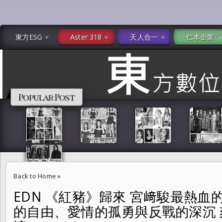
東方ESG
Aster 318
天人合一
仁本企業
Popular Post
Back to Home
»
EDN 《紅豬》歸來 宮﨑駿最熱血
EDN 《紅豬》歸來 宮﨑駿最熱血的浪漫重返大銀幕 以飛行的自由、愛
的自由、愛情的孤勇與反戰的深沉
磨滅的記憶