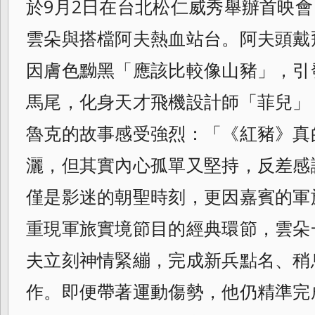
於9月2日在台北松仁威秀舉辦首映
雲朵與搭檔阿夫熱血站台。阿夫頭戴
因膚色黝黑「應該比較像山豬」，引
馬尾，化身天才飛機設計師「菲兒」
魯克的故事感受強烈：「《紅豬》真
灑，但其實內心孤單又堅持，反差感
僅是影迷的朝聖時刻，更因嘉賓的軍
重現軍旅實境節目的經典環節，雲朵
夫立刻神情緊繃，完成新兵點名、稍
作。即便帶著運動傷勢，他仍精準完