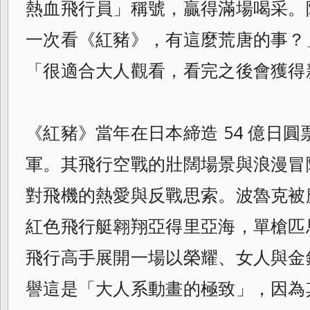
熱血飛行員」稱號，贏得滿場喝采。阿
一次看《紅豬》，有這麼荒唐的事？
「很適合大人觀看，看完之後會獲得
《紅豬》當年在日本締造 54 億日
軍。其飛行空戰的壯闊場景與浪漫冒
對飛機的熱愛與反戰思索。波魯克被
紅色飛行艇翱翔亞得里亞海，單槍匹
飛行高手展開一場以榮耀、女人與金
譽這是「大人系動畫的極致」，因為