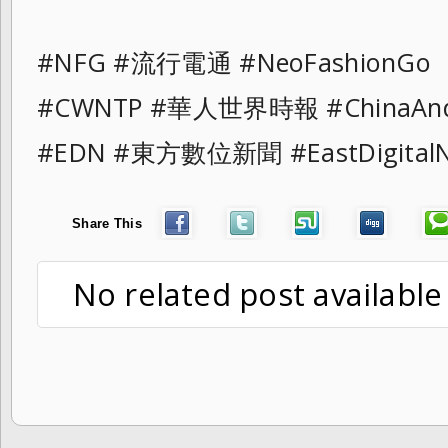
#NFG #流行電通 #NeoFashionG
#CWNTP #華人世界時報 #ChinaAn
#EDN #東方數位新聞 #EastDigit
Share This
No related post available