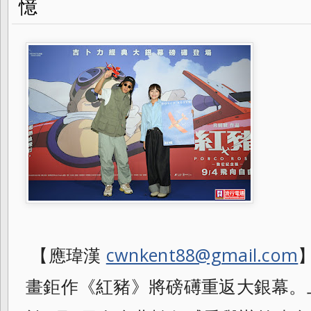
憶
【應瑋漢
cwnkent88@gmail.com
畫鉅作《紅豬》將磅礡重返大銀幕。