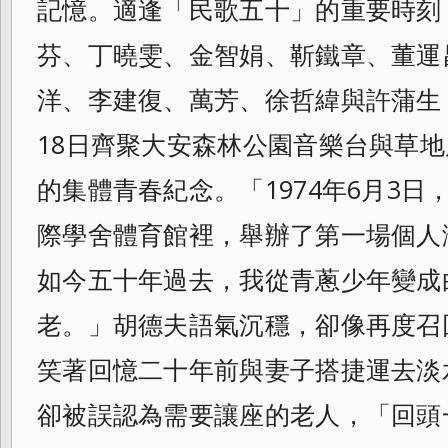
記憶。適逢「民歌五十」的重要時刻
芬、丁曉雯、金智娟、靳鐵章、董運
洋、李建復、萬芳、徐哲緯與許蒲生
18日齊聚大安森林公園音樂台與草
的集體青春紀念。「1974年6月3
際學舍體育館裡，舉辦了第一場個人
如今五十年過去，我從青蔥少年變成
老。」胡德夫語氣沉穩，卻像再度召
笑著回憶二十年前與妻子搭捷運去淡
卻被誤認為需要讓座的老人，「回頭