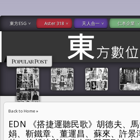
東方ESG
Aster 318
天人合一
仁本企業
Popular Post
Back to Home
»
EDN 《搭捷運聽民歌》胡德夫、
EDN 《搭捷運聽民歌》胡德夫、馬毓芬、丁曉雯、金智娟、靳鐵章、
娟、靳鐵章、董運昌、蘇來、許景
復、萬芳、徐哲緯與許蒲生歌聲回到大安森林 五十年流轉如昨