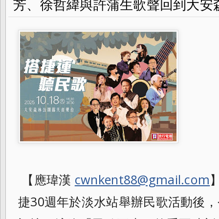
芳、徐哲緯與許蒲生歌聲回到大安
【應瑋漢
cwnkent88@gmail.com
捷30週年於淡水站舉辦民歌活動後