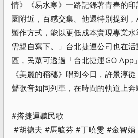
情》《易水寒》一路記錄著青春的印
園附近，百感交集。他還特別提到，
製作方式，能以更低成本實現專業水
需親自寫下。」台北捷運公司也在活
區，民眾可透過「台北捷運GO Ap
《美麗的稻穗》唱到今日，許景淳從
聲歌音如同列車，在時間的軌道上奔
#搭捷運聽民歌
#胡德夫 #馬毓芬 #丁曉雯 #金智娟