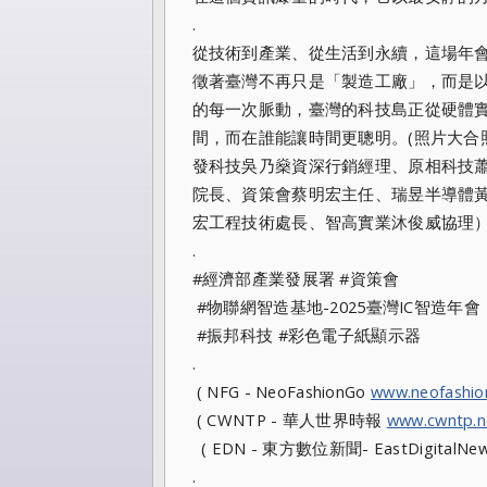
.
從技術到產業、從生活到永續，這場年會
徵著臺灣不再只是「製造工廠」，而是以晶
的每一次脈動，臺灣的科技島正從硬體
間，而在誰能讓時間更聰明。(照片大合
發科技吳乃燊資深行銷經理、原相科技
院長、資策會蔡明宏主任、瑞昱半導體
宏工程技術處長、智高實業沐俊威協理
.
#經濟部產業發展署 #資策會
#物聯網智造基地-2025臺灣IC智造年會
#振邦科技 #彩色電子紙顯示器
.
( NFG - NeoFashionGo
www.neofashi
( CWNTP - 華人世界時報
www.cwntp.n
( EDN - 東方數位新聞- EastDigitalNe
.