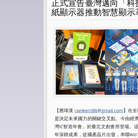
正式宣告臺灣邁向「科
紙顯示器推動智慧顯示
【應瑋漢
cwnkent88@gmail.com
】在全
是決定未來國力的關鍵交叉點。今由經濟
灣IC智造年會」於臺北文創會所登場。這場
年深耕成果，從國產晶片出發，串聯AI