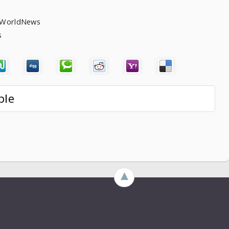
heWorldNews
ews
ble
►