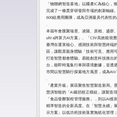
「物聯網智造基地」以國產IC為核心，
完成了一條貫穿研發與市場的創新軸線。迄
600組應用團隊，成為亞洲最具代表性的A
.
本屆年會匯聚瑞昱、凌陽、原相、盛群、聯
ultra跨算力AI方案」、「C3V高效能
臺灣在運算核心、感測技術與智慧終端的
區，讓觀眾親身體驗「技術可見、應用
打造智慧都會體驗。易能創意科技推出的
台，能即時蒐集行車與環境數據，並透過
市間以智慧騎行探索地方風景，成為AI
.
「產業升級」展區聚焦智慧製造新局。
慧演智能的「AI裁切校正模組」讓製造
「食品發酵製程管理服務」，則以AI感
精準智造的全新高度。在「智慧永續」展
示方案」以低功耗技術落實無紙化管理；聯