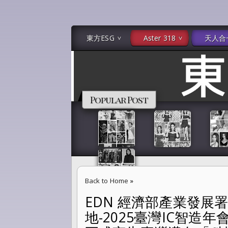
東方ESG
Aster 318
天人合
Popular Post
Back to Home
»
EDN 經濟部產業發展
EDN 經濟部產業發展署指導資策會主辦「物聯網智
地-2025臺灣IC智造
應用鏈 正式宣告臺灣邁向「科技島」新時代 振