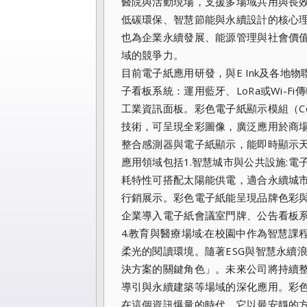
醫院與活動現場，支援多場域共用與長
低碳環保、智慧節能與永續設計的核心
也為企業永續發展、能源管理與社會價值創造
域的競爭力。
目前電子紙應用研發，與E Ink及各地物
子看板系統：運用藍牙、LoRa或Wi-
工業資訊面板。彩色電子紙顯示模組（Color EP
技術，可呈現全彩圖像，廣泛應用於商
整合感測器與電子紙顯示，能即時顯示天
應用領域包括1.智慧城市與公共設施:
耗特性可搭配太陽能供電，適合永續城市
行銷展示。彩色電子紙能呈現品牌色彩與
企業導入電子紙會議室門牌、公告看板
4.教育與醫療場域:在校園中作為智慧
柔光的閱讀環境。隨著ESG與智慧永續
決方案的關鍵角色」。未來公司將持續整
導引與永續建築等場域的深化應用。彩
在這個資訊爆量的時代，它以最安靜的方