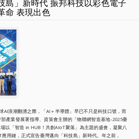
技島」新時代 振邦科技以彩色電子
革命 表現出色
球AI浪潮翻湧之際，「AI＋半導體」早已不只是科技口號，而
部產業發展署指導、資策會主辦的「物聯網智造基地-2025臺
以「智造 in HUB！共創AIoT聚落」為主題的盛會，凝聚八
oT應用鏈，正式宣告臺灣邁向「科技島」新時代。年之前，