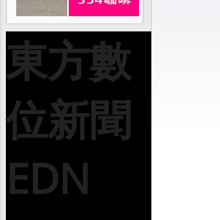
東方數
位新聞
EDN