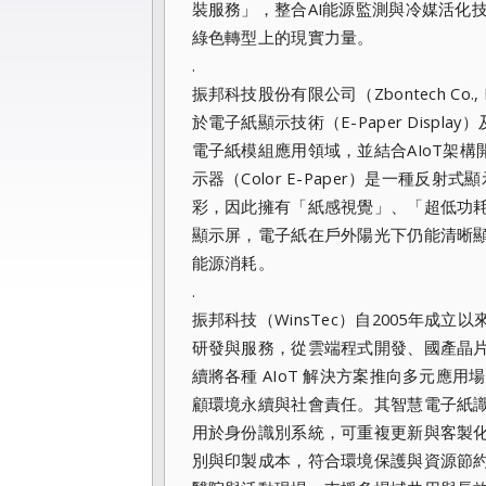
裝服務」，整合AI能源監測與冷媒活化
綠色轉型上的現實力量。
.
振邦科技股份有限公司（Zbontech C
於電子紙顯示技術（E-Paper Disp
電子紙模組應用領域，並結合AIoT架
示器（Color E-Paper）是一種
彩，因此擁有「紙感視覺」、「超低功耗
顯示屏，電子紙在戶外陽光下仍能清晰
能源消耗。
.
振邦科技（WinsTec）自2005年
研發與服務，從雲端程式開發、國產晶
續將各種 AIoT 解決方案推向多元應用
顧環境永續與社會責任。其智慧電子紙識別證（
用於身份識別系統，可重複更新與客製
別與印製成本，符合環境保護與資源節