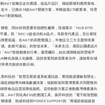
推動AIoT從概念走向實踐，從晶片設計、模組開發到應用落地，
今，已推出18款AIoT開發方案，串聯超過270家業者、培育
IoT創新樞紐。
發、阿比特與慧通等指標性廠商，現場展示「HUB 8735
視覺平臺」與「RISC-V超低功耗AI晶片」等新世代產品，充分展現
厚實底蘊。在AIoT的具體實踐上，年會設立三大主題情境展
可感、創新可連結」的智造未來。「未來生活」展區以國產晶片
「AIoT智能都會自行車」最受矚目，結合感測模組與雲端平
AI轉化為個人化服務。該技術更與旅宿業者合作，讓旅客在城
oT跨界共創的生動示例。
昱景科技的「智慧瓦斯派遣系統通訊器」實現能源運輸智慧化；
現場從經驗導向轉為數據決策；瑞創框架與寬博實業共同開發的
測保障食品品質並降低能耗。這些創新方案正推動臺灣傳產邁向
區，AIoT則化為ESG的實踐工具。振邦科技的「電子紙智慧顯
億通、助成科技與POWER SUPPORT的「商場節能低碳套