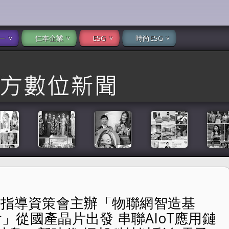
一
仁本企業
ESG
時尚ESG
署指導資策會主辦「物聯網智造基
造基地-2025臺灣IC智造年會」從國產晶片出發 串聯AIoT
年會」從國產晶片出發 串聯AIoT應用鏈
邦科技以彩色電子紙顯示器推動智慧顯示革命 表現出色