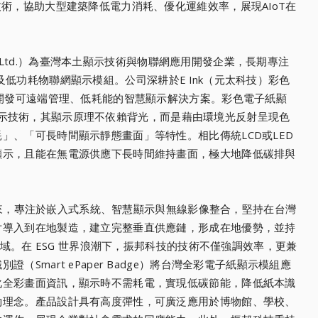
技術，協助大型建築降低電力消耗、優化運維效率，展現AIoT在
o., Ltd.）為臺灣本土顯示技術與物聯網應用開發企業，長期專注
lay）及低功耗物聯網顯示模組。公司深耕於E Ink（元太科技）彩色
構開發可遠端管理、低耗能的智慧顯示解決方案。彩色電子紙顯
反射式顯示技術，其顯示原理不依賴背光，而是藉由環境光反射呈現色
」、「可長時間顯示靜態畫面」等特性。相比傳統LCD或LED
顯示，且能在無電源供應下長時間維持畫面，極大地降低碳排與
成立以來，專注於嵌入式系統、智慧顯示與無線影像整合，堅持在台灣
片導入到在地製造，建立完整垂直供應鏈，形成在地優勢，並持
場域。在 ESG 世界浪潮下，振邦科技的技術不僅強調效率，更兼
Smart ePaper Badge）將台灣全彩電子紙顯示模組應
化全彩畫面資訊，顯示時不需耗電，實現低碳節能，降低紙本識
約理念。產品設計具有高度彈性，可廣泛應用於博物館、學校、