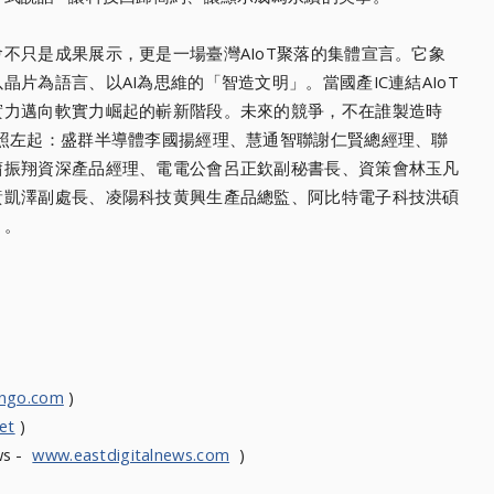
不只是成果展示，更是一場臺灣AIoT聚落的集體宣言。它象
片為語言、以AI為思維的「智造文明」。當國產IC連結AIoT
實力邁向軟實力崛起的嶄新階段。未來的競爭，不在誰製造時
照左起：盛群半導體李國揚經理、慧通智聯謝仁賢總經理、聯
蕭振翔資深產品經理、電電公會呂正欽副秘書長、資策會林玉凡
黃凱澤副處長、凌陽科技黄興生產品總監、阿比特電子科技洪碩
）。
ongo.com
)
et
)
ws -
www.eastdigitalnews.com
)