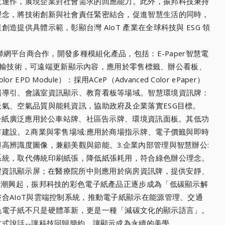
效運作，展現企業對社會需求的回應能力。此外，振邦科技秉持
理念，將技術創新與社會責任緊密結合，促進智慧生活的同時，
提供具體示範，彰顯台灣 AIoT 產業在全球科技與 ESG 領
聯網平台商合作，開發多種模組化產品，包括：E-Paper智慧電
Fi傳輸技術，可遠端更新顯示內容，應用於零售標籤、辦公看板、
D Module）：採用ACeP（Advanced Color ePaper）
場導引、會議室資訊顯示、教育看板等場域。智慧環境資訊牌：
氣、空氣品質與能耗資訊，協助政府及企業落實ESG目標。
電子紙廣泛應用於公車站牌、社區告示牌、環境資訊面板。其低功
建設。2.商業與零售場域:應用於商場指示牌、電子價籤與即時
高辨識度圖像，兼顧美觀與節能。3.企業內部管理與智慧辦公:
系統，取代傳統印刷紙張，降低紙張耗用，符合綠色辦公理念。
課程資訊顯示屏；在醫療院所中則應用於病房資訊牌，提供安靜、
浪潮興起，振邦科技的彩色電子紙產品正逐步成為「低碳顯示解
合AIoT與雲端控制系統，推動電子紙顯示在能源管理、交通
色電子紙不只是硬體革新，更是一種「減碳文化的顯示語言」。
式說話--讓科技回歸簡約、讓顯示成為永續的美學。