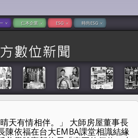
一
仁本企業
ESG
時尚ESG
，晴天有情相伴。」 大師房屋董事長
師房屋董事長陳建慶與晴天旅遊董事長陳依福在台大EMBA課堂
長陳依福在台大EMBA課堂相識結緣
格局「真正的價值，來自選擇與視野的高度交會。」