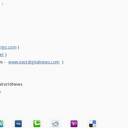
。」
ongo.com
)
et
)
ws -
www.eastdigitalnews.com
)
heWorldNews
ews