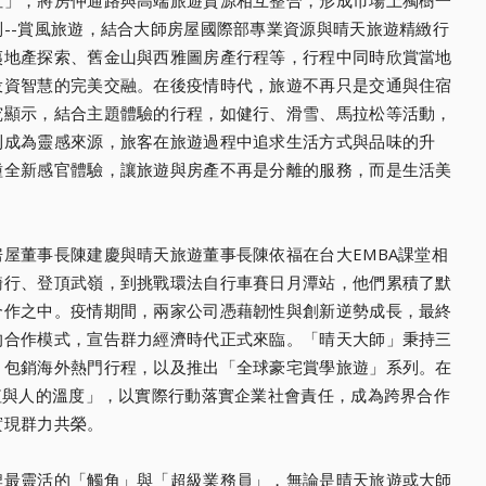
社」，將房仲通路與高端旅遊資源相互整合，形成市場上獨樹一
--賞風旅遊，結合大師房屋國際部專業資源與晴天旅遊精緻行
夷地產探索、舊金山與西雅圖房產行程等，行程中同時欣賞當地
投資智慧的完美交融。在後疫情時代，旅遊不再只是交通與住宿
究顯示，結合主題體驗的行程，如健行、滑雪、馬拉松等活動，
則成為靈感來源，旅客在旅遊過程中追求生活方式與品味的升
種全新感官體驗，讓旅遊與房產不再是分離的服務，而是生活美
屋董事長陳建慶與晴天旅遊董事長陳依福在台大EMBA課堂相
騎行、登頂武嶺，到挑戰環法自行車賽日月潭站，他們累積了默
合作之中。疫情期間，兩家公司憑藉韌性與創新逆勢成長，最終
的合作模式，宣告群力經濟時代正式來臨。「晴天大師」秉持三
、包銷海外熱門行程，以及推出「全球豪宅賞學旅遊」系列。在
值與人的溫度」，以實際行動落實企業社會責任，成為跨界合作
實現群力共榮。
牌最靈活的「觸角」與「超級業務員」，無論是晴天旅遊或大師