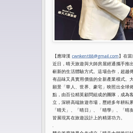
【應瑋漢
cwnkent88@gmail.com
】在當
近日，晴天旅遊與大師房屋經通攜手推出
嶄新的生活體驗方式。這場合作，超越
有品味又具實用價值的全新產業模式。大
願景「華人、世界、豪宅」映照出全球佈
點，由百位精英顧問組成的團隊，成為客
立，深耕高端旅遊市場，歷經多年耕耘累
「晴天」、「晴日」、「晴學」、「晴
皆展現其在旅遊設計上的精湛功力。
.