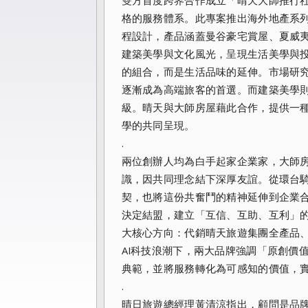
雙方首度跨界合作成立「晴天大師推行
格的服務體系。此專案推出海外地產系列
程設計，產品涵蓋曼谷豪宅賞屋、夏威
建築美學與文化風光，呈現生活美學與
的組合，而是生活品味的延伸。市場研
逐漸成為高端旅客的首選。而建築美學
級。晴天與大師房屋藉此合作，提供一
學的共同呈現。
.
兩位創辦人均為白手起家企業家，大師房
識，因共同理念結下深厚友誼。從環台
契，也將這份共奮鬥的精神延伸到企業
決定結盟，建立「互信、互助、互利」
大核心方向：代銷晴天旅遊集團全產品
AI科技浪潮下，兩大品牌強調「原創價
典範，並將服務轉化為可感知的價值，
.
晴日旅遊總經理黃清涼指出，顧問是品