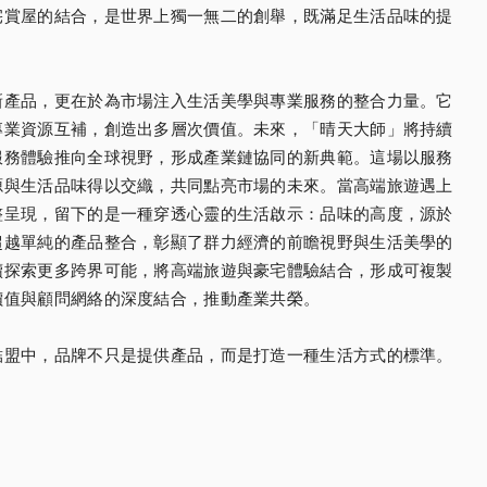
宅賞屋的結合，是世界上獨一無二的創舉，既滿足生活品味的提
新產品，更在於為市場注入生活美學與專業服務的整合力量。它
專業資源互補，創造出多層次價值。未來，「晴天大師」將持續
服務體驗推向全球視野，形成產業鏈協同的新典範。這場以服務
源與生活品味得以交織，共同點亮市場的未來。當高端旅遊遇上
整呈現，留下的是一種穿透心靈的生活啟示：品味的高度，源於
超越單純的產品整合，彰顯了群力經濟的前瞻視野與生活美學的
續探索更多跨界可能，將高端旅遊與豪宅體驗結合，形成可複製
價值與顧問網絡的深度結合，推動產業共榮。
結盟中，品牌不只是提供產品，而是打造一種生活方式的標準。