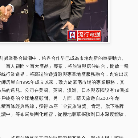
前異業整合風潮中，跨界合作早已成為市場創新的重要動力。
「百人顧問 × 百大產品」專案，將旅遊與房仲結合，開啟一種
傳統行業邊界，將高端旅遊資源與專業地產服務融合，創造出既
師房屋自1995年成立以來，致力於豪宅市場的專業服務，其
局的遠見。公司在美國、英國、澳洲、日本與泰國設有18個據
戶終身的全球地產顧問。另一方面，晴天旅遊自2007年創
積百條經典路線，獲得29座「金質旅遊獎」肯定。旗下品牌
友讀中」等布局集團化運營，從極地奢華探險到日本深度體驗，