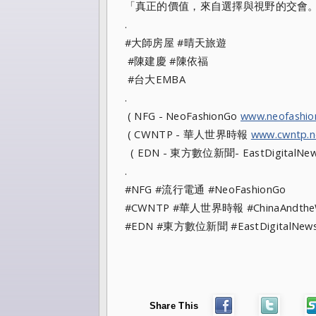
「真正的價值，來自選擇與視野的交會
.
#大師房屋 #晴天旅遊
#陳建慶 #陳依福
#台大EMBA
.
( NFG - NeoFashionGo
www.neofashi
( CWNTP - 華人世界時報
www.cwntp.n
( EDN - 東方數位新聞- EastDigitalNe
.
#NFG #流行電通 #NeoFashionGo
#CWNTP #華人世界時報 #ChinaAndt
#EDN #東方數位新聞 #EastDigitalN
Share This