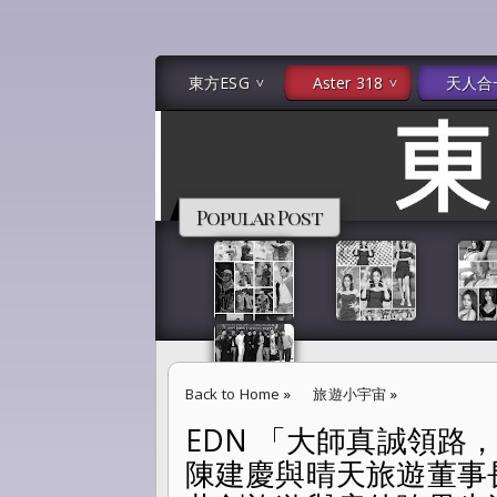
東方ESG
Aster 318
天人合
Popular Post
Back to Home
»
旅遊小宇宙
»
EDN 「大師真誠領路
EDN 「大師真誠領路，晴天有情相伴。」 大
陳建慶與晴天旅遊董事
相識結緣 共創旅遊與房仲跨界生活美學雙贏新