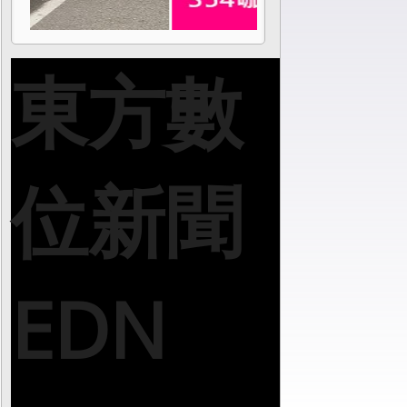
東方數
位新聞
EDN