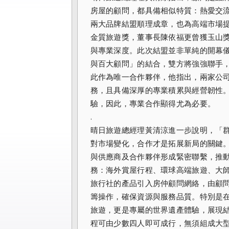
房屋的顧問，都具備相似特質：熱愛交
兩大品牌結盟順理成章，也為高端市場提
金質旅遊獎，董事長陳依福更曾獲玉山
與專業深度。此次結盟並非單純的開幕
與百大顧問」的結合，雙方將強強聯手
此作為唯一合作夥伴，他指出，兩家公
務，且具備深厚的專業積累與經營韌性
驗，因此，專業合作顯得尤為必要。
.
晴日旅遊總經理黃清涼進一步說明，「
對市場變化，合作才是拓展新局的關鍵
與供應商及合作夥伴形成緊密聯繫，推
務：海外賞屋行程、環球高端旅遊、大
旅行社的產品引入房仲顧問網絡，由顧
籌操作，確保資源與服務品質。特別是
旅遊，更是專屬的世界遺產體驗，展現
程可由少數四人即可成行，無須組成大