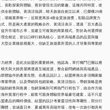
流、喜歡探索與體驗、善於發現生活的樂趣。這種共同特質，使
供全新體驗。黃清涼強調，晴天旅遊自創立以來，已榮獲29座
獎，堪稱業界唯一；近期更再添4座金質旅遊獎，彰顯品牌實力
儀式，而是兩大產業的戰略合作。黃清涼表示，透過「百大產品
，提升市場市占率，並建立可複製的商業模式。對於為何選擇彼
司理念相近，皆以口碑行銷為核心，追求高端產品的品質與服
。大型企業雖規模龐大，但缺乏旅遊業所需的人才培養與專業經
群力經濟」是此次結盟的重要精神。他認為，單打獨鬥已難以應
。晴天與大師房屋將透過互補資源，整合顧問網絡與高端產品，
動群體協作的產業生態。在產品設計上，結盟將推出多項獨家服
師專業帶路，以及帶銷與包銷策略。黃清涼指出，帶銷策略是將
問協助銷售與推廣；包銷策略則可將熱門行程包下，由合作方統
在海外賞屋行程中，顧客可親身體驗世界級豪宅建案，這不只是
結盟產品的獨特價值。結盟的設計考量靈活性與專屬性，部分行
型團體，並涵蓋日本、夏威夷等高端市場，使每一次旅行都具有