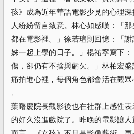
孩》成為近年華語電影少見的心理深
人紛紛留言致意。林心如感嘆：「那
都在電影裡。」徐若瑄則回憶：「謝
姊一起上學的日子。」楊祐寧寫下：
傷，卻仍有不捨與虧欠。」林柏宏盛
痛拍進心裡，每個角色都會活在觀眾
.
葉曙慶院長觀影後也在社群上感性表
的好久沒進戲院了。昨晚的電影讓人
而言，《女孩》不只是影像藝術，更