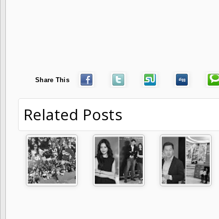
Share This
Related Posts