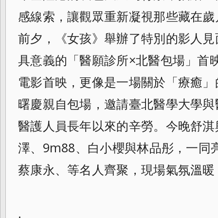
感線索，讓觀眾重新凝視那些藏在歲
前夕，《女孩》舉辦了特別的影人見
具意義的「醫願診所×北醫包場」首
電影首映，更像是一場關於「療癒」
曙慶親自包場，邀請臺北醫學大學與
醫護人員長年以來的辛勞。今晚舒淇
澤、9m88、白小櫻與林品彤，一同
蔡康永、等名人齊聚，現場氣氛溫暖
.