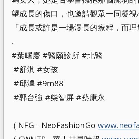
望成長的傷口，也邀請觀眾一同凝視
「成長或許是一場漫長的療程，而理
.
#葉曙慶 #醫願診所 #北醫
#舒淇 #女孩
#邱澤 #9m88
#郭台強 #柴智屏 #蔡康永
( NFG - NeoFashionGo
www.neofa