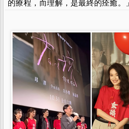
的療程，而理解，是最終的痊癒。