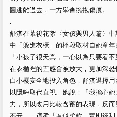
圖逃離過去，一方學會擁抱傷痕。
.
舒淇在幕後花絮〈女孩與男人篇〉中
中「躲進衣櫃」的橋段取材自她童年
「小孩子很天真，一心以為只要看不
在衣櫃裡的五感會被放大，更加深恐
白小櫻安全地投入角色，舒淇選擇用
以隱晦取代直視。她說：「我擔心她
力，所以改用比較含蓄的表現，反而
不安。」這種「看似柔軟、實則鋒利