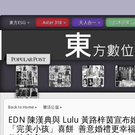
東方ESG
Aster 318
天人合一
仁本企業
Popular Post
Back to Home
»
樂活公益
»
EDN 陳漢典與 Lulu 黃路梓茵宣
EDN 陳漢典與 Lulu 黃路梓茵宣布婚禮選用喜憨兒 × 幾米「完美小孩
「完美小孩」喜餅 善意婚禮更幸福
為幸福價值的宣言