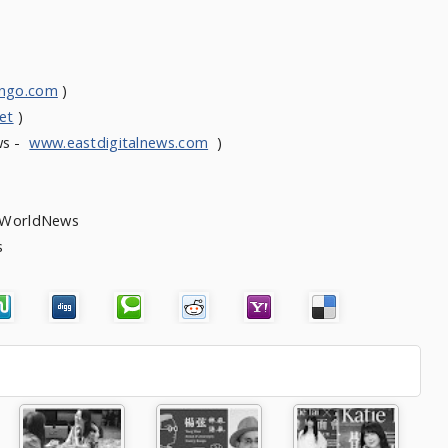
ongo.com
)
et
)
ws -
www.eastdigitalnews.com
)
heWorldNews
ews