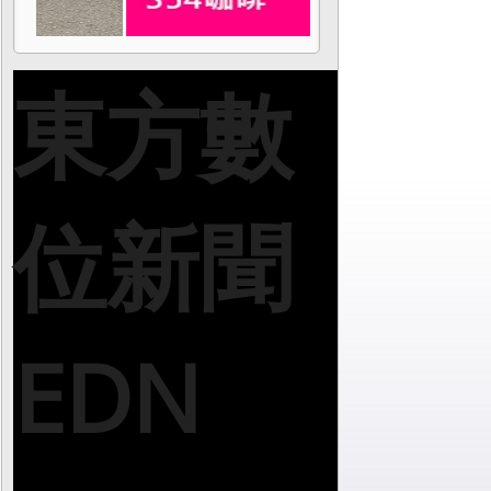
東方數
位新聞
EDN