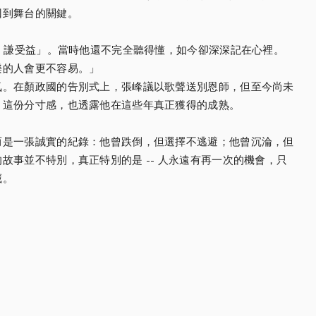
回到舞台的關鍵。
損，謙受益」。當時他還不完全聽得懂，如今卻深深記在心裡。
樂的人會更不容易。」
氣。在顏政國的告別式上，張峰議以歌聲送別恩師，但至今尚未
」這份分寸感，也透露他在這些年真正獲得的成熟。
而是一張誠實的紀錄：他曾跌倒，但選擇不逃避；他曾沉淪，但
故事並不特別，真正特別的是 -- 人永遠有再一次的機會，只
藏。