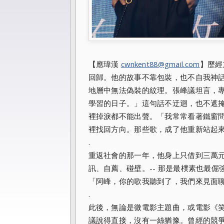
【應瑋漢
cwnkent88@gmail.com
】歷經
回歸。他的故事不靠包裝，也不自我神話
地層中無法偽裝的紋理。張峰議坦言，
學習的日子。」這句話不迂迴，也不遮
裡掉淚都不能出聲。「我常常看著鐵窗
裡找回方向。那些歌，成了他重新站起
.
重返社會的那一年，他身上只借到三萬元
訊、自薦、碰壁。-- 那是最樸素也最
「阿峰，你的歌我聽到了，我們來見面
.
此後，無論是微電影主題曲，或電影《
議說得直接，沒有一絲猶豫。曾經的競