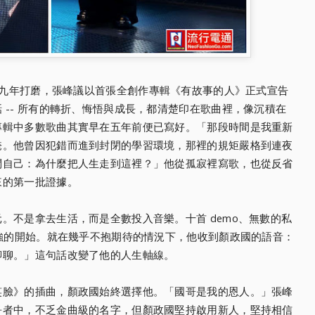
九年打磨，張峰議以首張全創作專輯《有故事的人》正式宣告
 -- 所有的轉折、悔悟與成長，都清楚印在歌曲裡，像沉積在
專輯中多數歌曲其實早在五年前便已寫好。「那段時間是我重新
掩。他曾因犯錯而進到封閉的學習環境，那裡的規矩嚴格到連夜
問自己：為什麼把人生走到這裡？」他從孤寂裡寫歌，也從反省
來的第一批證據。
。不是拿去生活，而是全數投入音樂。十首 demo、無數的私
倔強的開始。就在幾乎不抱期待的情況下，他收到顏政國的語音：
聊聊。」這句話改變了他的人生軸線。
笑臉》的插曲，顏政國始終選擇他。「國哥是我的恩人。」張峰
爭者中，不乏金曲級的名字，但顏政國堅持啟用新人，堅持相信