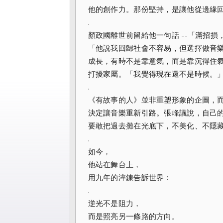
他的創作力。那份堅持，是讓他從邊緣
.
顏政國離世前留給他一句話 --「滿招
「他說我回歸社會不容易，但選擇做音
成長，有時不是靠意氣，而是靠沉得住
打擾家屬。「我覺得現在還不是時候。
.
《有故事的人》並非重塑形象的企圖，
決定讓音樂重新引路。張峰議說，自己的
要敢把過去攤在光底下，不美化、不隱
.
如今，
他站在舞台上，
用九年的淬鍊告訴世界：
.
逆光不是阻力，
而是照亮另一條路的方向。