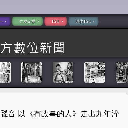
一
仁本企業
ESG
時尚ESG
的聲音 以《有故事的人》走出九年淬
走出九年淬鍊 寫下重生的坐標