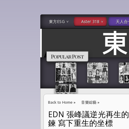
東方ESG
Aster 318
天人合
Popular Post
Back to Home
»
音樂綜藝
»
EDN 張峰議逆光再生
EDN 張峰議逆光再生的聲音 以《有故事的人》
鍊 寫下重生的坐標