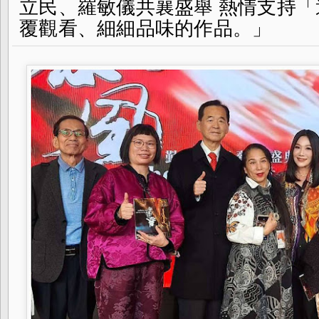
立民、羅敏儀共襄盛舉 熱情支持
覆觀看、細細品味的作品。」