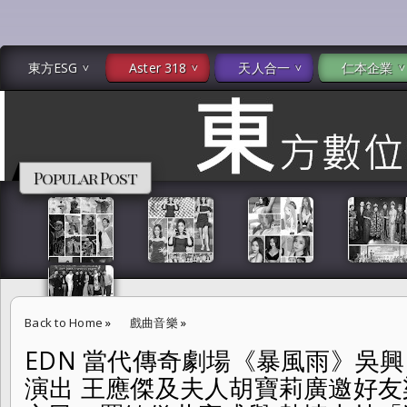
東方ESG
Aster 318
天人合一
仁本企業
Popular Post
Back to Home
»
戲曲音樂
»
EDN 當代傳奇劇場《暴風雨》吳
EDN 當代傳奇劇場《暴風雨》吳興國親率新一代演員再度演出 王應傑
演出 王應傑及夫人胡寶莉廣邀好
輝、吳立民、羅敏儀共襄盛舉 熱情支持「這部戲曲是一部值得反覆觀看