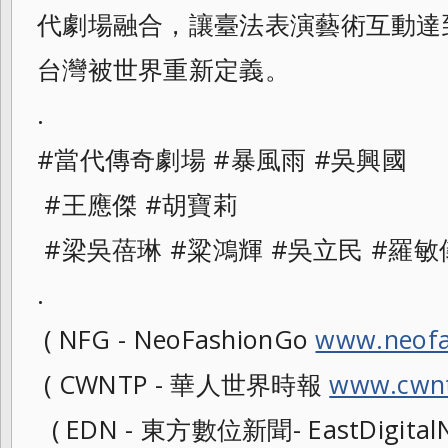
代劇場融合，讓臺法表演藝術互動達
台灣被世界重新定義。
.
#當代傳奇劇場 #暴風雨 #吳興國
#王應傑 #胡寶莉
#梁吳蓓琳 #粱鴻輝 #吳立民 #羅敏
.
( NFG - NeoFashionGo
www.neofa
( CWNTP - 華人世界時報
www.cwnt
( EDN - 東方數位新聞- EastDigitalN