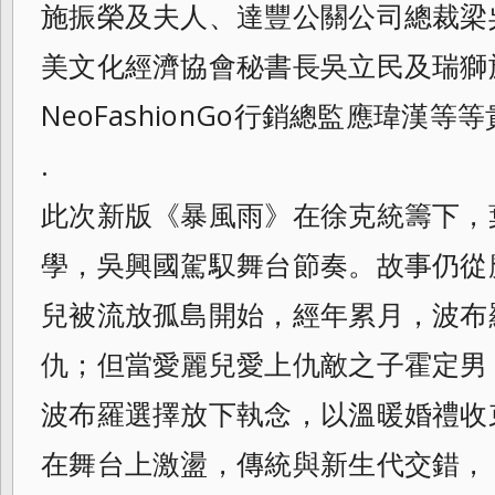
施振榮及夫人、達豐公關公司總裁梁
美文化經濟協會秘書長吳立民及瑞獅
NeoFashionGo行銷總監應瑋漢等
.
此次新版《暴風雨》在徐克統籌下，
學，吳興國駕馭舞台節奏。故事仍從
兒被流放孤島開始，經年累月，波布
仇；但當愛麗兒愛上仇敵之子霍定男
波布羅選擇放下執念，以溫暖婚禮收
在舞台上激盪，傳統與新生代交錯，