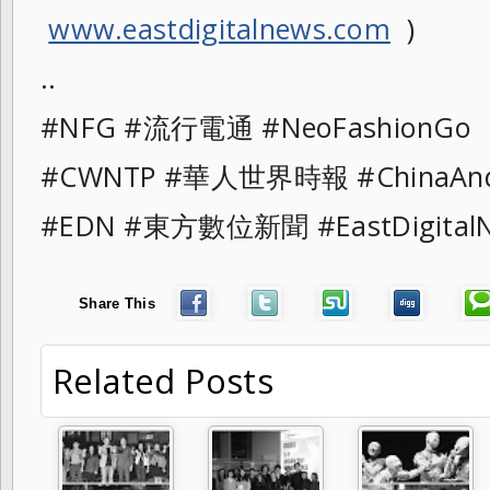
www.eastdigitalnews.com
)
..
#NFG #流行電通 #NeoFashionG
#CWNTP #華人世界時報 #ChinaAn
#EDN #東方數位新聞 #EastDigita
Share This
Related Posts