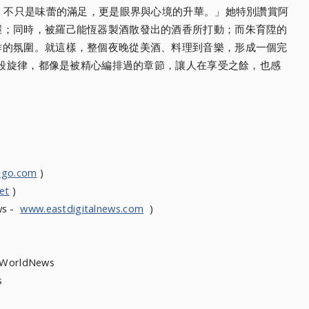
味，不只是味蕾的滿足，更是眼界與心境的升華。」她特別讚賞阿
握；同時，被羅己能恆器製酒散發出的酒香所打動；而朱育陞的
作的氛圍。就這樣，整個夜晚從美酒、料理到音樂，形成一個完
每一段旋律，都像是被精心編排過的章節，讓人在享受之餘，也感
ngo.com
)
et
)
ws -
www.eastdigitalnews.com
)
heWorldNews
ews