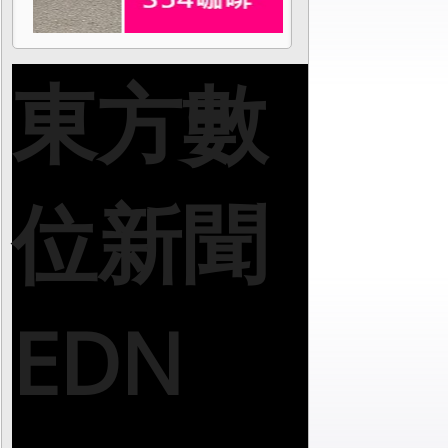
東方數
位新聞
EDN