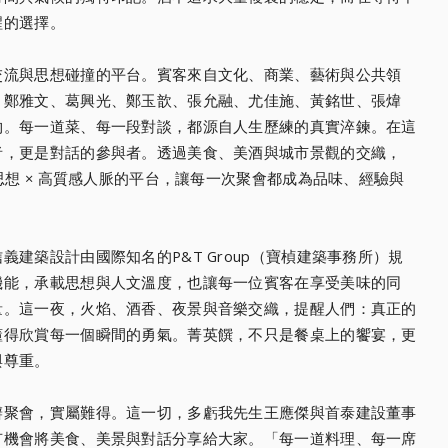
醒的選擇。
交流與思想碰撞的平台。賓客來自文化、商業、藝術與公共領
、鄭雅文、葛興光、鄭玉歆、張允融、尤佳施、黃銘世、張煒
物。每一道菜、每一段對談，都源自人生歷練的真實淬鍊。在這
者，更是對話的參與者。透過美食、美酒與城市景觀的交織，
思想 × 高質感人脈的平台，讓每一次聚會都成為品味、經驗與
建築設計由國際知名的P&T Group（寶楨建築事務所）規
機能，承載思想與人文溫度，也讓每一位賓客在享受美味的同
量。這一夜，火焰、酒香、夜景與音樂交織，提醒人們：真正的
懂得欣賞每一個瞬間的勇氣。菁英饌，不只是餐桌上的饗宴，更
與尊重。
辦聚會，實屬難得。這一切，多虧我先生王應傑與首泰建設董事
有機會將美食、美景與對話分享給大家。「每一道料理、每一席