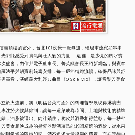
信義頂樓的窗外，台北101夜景一覽無遺，璀璨車流宛如串串
光都能感受到貴氣與旺人氣的力量 -- 這裡，是少見的風水寶
本次盛會，由信邦電子董事長、菁英饌會長王紹新親臨，與賓客
由羅法平與胡寶莉統籌安排，每一環節精緻流暢，確保品味與舒
高音，演繹義大利經典曲目《O Sole Mio》，讓音樂與美食
藝立於火爐前，將《明福台菜海產》的料理哲學展現得淋漓盡
只專注於火候與節制，讓每一道菜成為時間、土地與技術的精準
交錯，油脂被逼出、肉汁鎖住，脆皮與酒香相得益彰，每一秒都
。與美食相映成趣的是恆器製酒羅己能老闆精選的酒款，從水果
時間與氣候的獨特印記。酒不追求大量複製的穩定，而在等待中