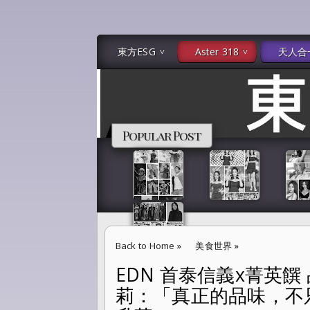
東方ESG
Aster 318
天人合
Popular Post
Back to Home
»
美食世界
»
EDN 首泰信義x菁英
EDN 首泰信義x菁英饌 品味、經驗與人生哲
莉：「真正的品味，不
與心境的升華。」