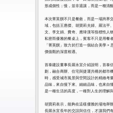
形成個性；慢，並非退讓，而是一種清
本次菁英饌不只是餐敘，而是一場跨界
域，包括王應傑、胡寶莉夫婦、羅法平
文、李文娟、費奇、應瑋漢等指標性人
私密而優雅的餐桌上，賓客不只是用餐
「菁英饌」致力於打造一個結合美學 × 
價值觀的深度相遇。
首泰建設董事長羅永宜介紹說明，首泰信義
劃，融合商辦、住宅與捷運共構的都市
時，感受城市風景與空間設計的精緻考
品味，來自慢下來、細細品味，也來自
是一種生活的高度，一種對人生的理解
胡寶莉表示，能夠在這樣優雅的場地舉
長羅永宜長年的交誼與信任，才讓我們