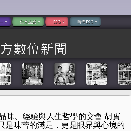
一
仁本企業
ESG
時尚ESG
饌 品味、經驗與人生哲學的交會 胡寶
學的交會 胡寶莉：「真正的品味，不只是味蕾的滿足，更是眼界
只是味蕾的滿足，更是眼界與心境的