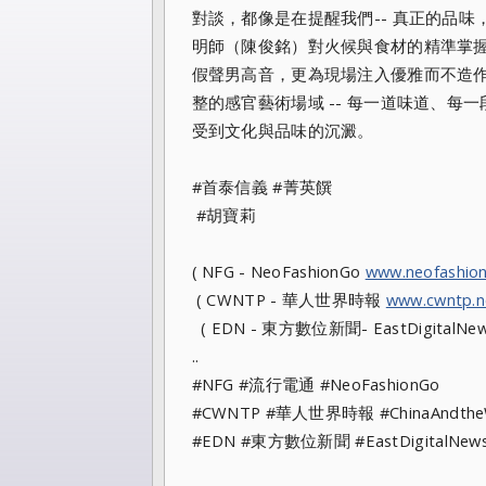
對談，都像是在提醒我們-- 真正的品
明師（陳俊銘）對火候與食材的精準掌
假聲男高音，更為現場注入優雅而不造
整的感官藝術場域 -- 每一道味道、
受到文化與品味的沉澱。
#首泰信義 #菁英饌
#胡寶莉
( NFG - NeoFashionGo
www.neofashio
( CWNTP - 華人世界時報
www.cwntp.n
( EDN - 東方數位新聞- EastDigitalNe
..
#NFG #流行電通 #NeoFashionGo
#CWNTP #華人世界時報 #ChinaAndt
#EDN #東方數位新聞 #EastDigitalN