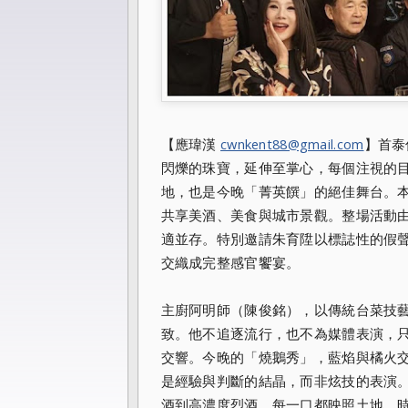
【應瑋漢
cwnkent88@gmail.com
】首泰
閃爍的珠寶，延伸至掌心，每個注視的目
地，也是今晚「菁英饌」的絕佳舞台。
共享美酒、美食與城市景觀。整場活動
適並存。特別邀請朱育陞以標誌性的假聲男
交織成完整感官饗宴。
主廚阿明師（陳俊銘），以傳統台菜技
致。他不追逐流行，也不為媒體表演，
交響。今晚的「燒鵝秀」，藍焰與橘火
是經驗與判斷的結晶，而非炫技的表演
酒到高濃度烈酒，每一口都映照土地、