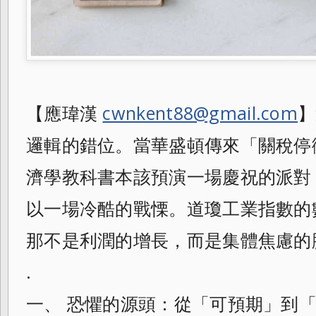
【應瑋漢
cwnkent88@gmail.com
】
邏輯的錯位。當華盛頓傳來「關稅停
濟學教科書本該預演一場慶祝的派對
以一場冷酷的戰慄。道瓊工業指數的
那不是利潤的增長，而是集體焦慮的
.
一、 恐懼的源頭：從「可預期」到「