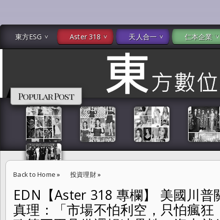
東方ESG
Aster 318
天人合一
仁本企業
Popular Post
Back to Home
»
投資理財
»
EDN【Aster 318 專欄】 美國
EDN【Aster 318 專欄】 美國川普關稅停徵 金融市場核心真理：「
真理：「市場不怕利空，只怕瘋狂（Un
（Uncertainty）」。當政策不再具備邏輯連貫性，資本就失去了導航