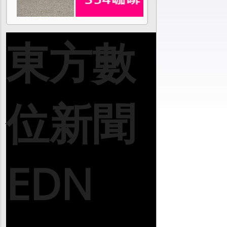
東方數
位新聞
EDN