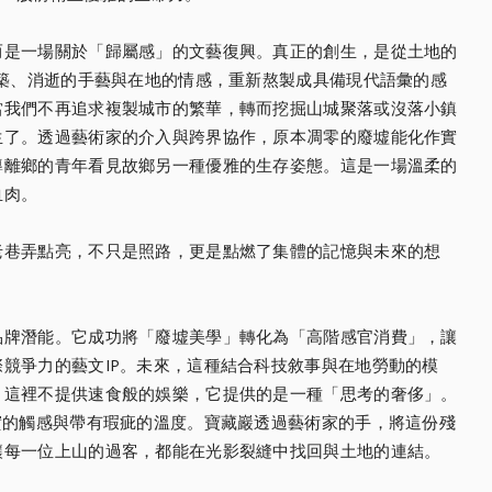
而是一場關於「歸屬感」的文藝復興。真正的創生，是從土地的
建築、消逝的手藝與在地的情感，重新熬製成具備現代語彙的感
當我們不再追求複製城市的繁華，轉而挖掘山城聚落或沒落小鎮
生了。透過藝術家的介入與跨界協作，原本凋零的廢墟能化作實
導離鄉的青年看見故鄉另一種優雅的生存姿態。這是一場溫柔的
血肉。
老巷弄點亮，不只是照路，更是點燃了集體的記憶與未來的想
。
品牌潛能。它成功將「廢墟美學」轉化為「高階感官消費」，讓
競爭力的藝文IP。未來，這種結合科技敘事與在地勞動的模
。這裡不提供速食般的娛樂，它提供的是一種「思考的奢侈」。
實的觸感與帶有瑕疵的溫度。寶藏巖透過藝術家的手，將這份殘
讓每一位上山的過客，都能在光影裂縫中找回與土地的連結。