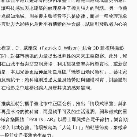
，新媒體不應只是冰冷的技術堆疊，而應是回應場域歷史的感官
，讓科技感知與老建築的紋理產生了極具張力的對話。另一位藝
一處感知場域。周柏慶主張聲音不只是旋律，而是一種物理現象
將震動與光影轉化為近乎有機體的生命感，試圖引發觀者內心的
．威爾森（Patrick D. Wilson）結合 3D 建模與攝影
空間，對都市擴張的力量提出批判性的未來主義觀察。此外，邱
別在山城平台與防空洞廣場，利用細微聲響與雕塑質地，重新定
的是，本屆光節更延伸至衛星展區「蟾蜍山煥民新村」。藝術家
的意義賦予；賴科維則透過大量身體勞動與翻模材質，討論體制
，在暗影之中建構出讓人身歷其境的感知黑洞。
育推廣組特別攜手臺北市中正區公所，推出「情境式導覽」與多
不再是冰冷的教科書，而是觸手可及的生活溫潤。開幕儀式的重
。跨域音樂團體「PARTS LAB」以爵士即興揉合電子節拍，樂音順
步深入山城心臟。這場被稱為「人流上山」的動態節奏，象徵著
注入一股前衛且優雅的生命力。