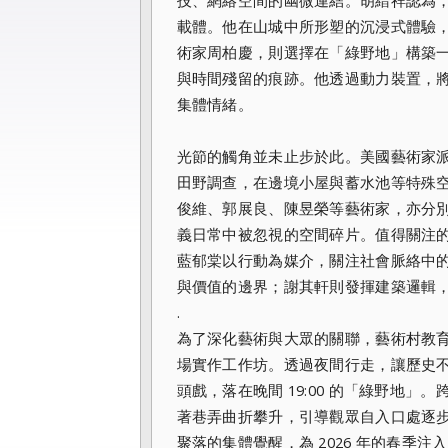
技、網絡空間的幽微連結。胡縉祥認為
載體。他在山城中所形塑的沉浸式體驗
術家周柏慶，則選擇在「綠野地」構築
與時間殘留的痕跡。他透過動力裝置，
集體情緒。
光節的觸角並未止步於此。美國藝術家派崔克．D
田野調查，在邊境小屋與蓄水池等特殊
俊維、郭展良、陳昱榮等藝術家，亦分
義日常中被忽視的空間碎片。值得關注
藍郁棠以行動為媒介，關注社會脈絡中
與價值的邊界；謝其軒則發揮建築邏輯
.
為了深化藝術與大眾的關聯，藝術村教
場實作工作坊。透過夜間行走，讓歷史
頭戲，落在晚間 19:00 的「綠野地」
著巷弄曲折攀升，引導觀眾自入口處逐
聚落的集體覺醒，為 2026 年的春季