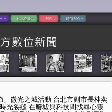
一
仁本企業
ESG
時尚ESG
巖光節」微光之城活動 台北市副市長林奕
北市副市長林奕華宣告啟幕 隱於山城的時光裂縫 在廢墟與科技
的時光裂縫 在廢墟與科技間找尋心靈
讓台北市文化的影子顯得更有深度。」