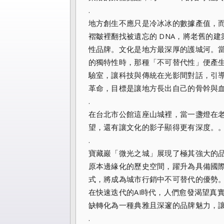
.
地方創生不應只是冷冰冰的數據產值，
褶皺裡翻找被遺忘的 DNA，將老舊的
性品牌。文化是地方最深厚的護城河。
的獨特性時，那種「不可替代性」便產
驗室，讓科技與傳統在光影間對話，引
革命，目標是讓地方長出自己的骨幹與
.
在台北市公館這座山城裡，當一盞燈在
望，還有讓文化的影子顯得更有深度。
.
寶藏巖「微光之城」展現了極其強大的
原本邊緣化的歷史空間，躍升為具備國際
式，將成為城市行銷中不可替代的優勢
在快速迭代的AI時代，人們愈發渴望真
缺轉化為一種典雅且深邃的品牌魅力，
.