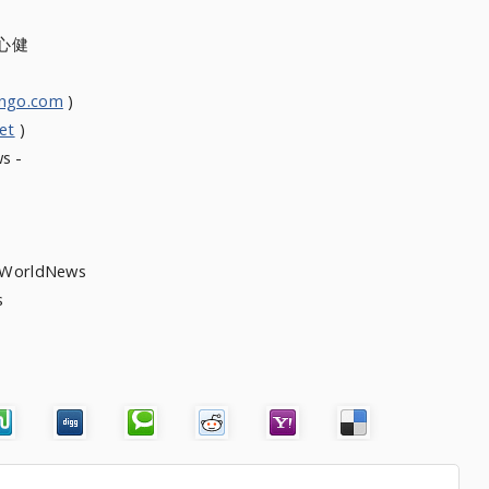
黃心健
ongo.com
)
et
)
s -
heWorldNews
ews