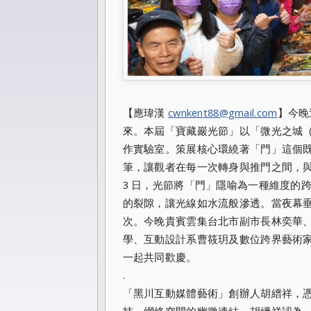
【應瑋漢
cwnkent88@gmail.com
】今晚
來。本屆「寶藏巖光節」以「微光之城（Color
作實驗室。策展核心環繞著「門」這個
筆，讓觀者在每一次轉身與推門之間，與這片
3 日，光節將「門」隱喻為一種維度的
的裂隙，讓光線如水流般滲透。當夜幕
次。今晚貴賓雲集台北市副市長林奕華
學、互動設計系曹筱玥及數位跨界藝術
一起共同歡慶。
.
「黑川互動媒體藝術」創辦人胡縉祥，