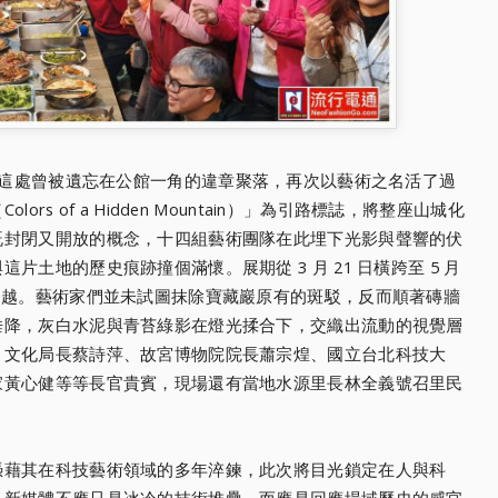
這處曾被遺忘在公館一角的違章聚落，再次以藝術之名活了過
s of a Hidden Mountain）」為引路標誌，將整座山城化
既封閉又開放的概念，十四組藝術團隊在此埋下光影與聲響的伏
土地的歷史痕跡撞個滿懷。展期從 3 月 21 日橫跨至 5 月
跨越。藝術家們並未試圖抹除寶藏巖原有的斑駁，反而順著磚牆
垂降，灰白水泥與青苔綠影在燈光揉合下，交織出流動的視覺層
、文化局長蔡詩萍、故宮博物院院長蕭宗煌、國立台北科技大
家黃心健等等長官貴賓，現場還有當地水源里長林全義號召里民
憑藉其在科技藝術領域的多年淬鍊，此次將目光鎖定在人與科