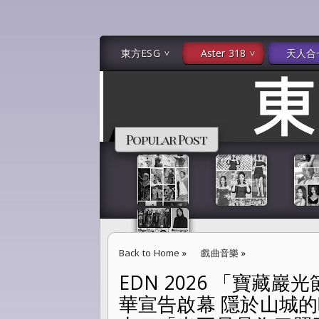
東方ESG
Aster 318
天人合
Popular Post
Back to Home
»
戲曲音樂
»
EDN 2026 「寶藏
EDN 2026 「寶藏巖光節」微光之城活動 台
華宣告啟幕 隱於山城
間找尋心靈出口「光不只是為了照明，而是為了